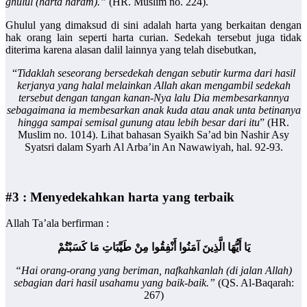
ghulul (harta haram).”
(HR. Muslim no. 224).
Ghulul yang dimaksud di sini adalah harta yang berkaitan dengan
hak orang lain seperti harta curian. Sedekah tersebut juga tidak
diterima karena alasan dalil lainnya yang telah disebutkan,
“
Tidaklah seseorang bersedekah dengan sebutir kurma dari hasil
kerjanya yang halal melainkan Allah akan mengambil sedekah
tersebut dengan tangan kanan-Nya lalu Dia membesarkannya
sebagaimana ia membesarkan anak kuda atau anak unta betinanya
hingga sampai semisal gunung atau lebih besar dari itu
” (HR.
Muslim no. 1014). Lihat bahasan Syaikh Sa’ad bin Nashir Asy
Syatsri dalam Syarh Al Arba’in An Nawawiyah, hal. 92-93.
#3 : Menyedekahkan harta yang terbaik
Allah Ta’ala berfirman :
يَا أَيُّهَا الَّذِينَ آمَنُوا أَنْفِقُوا مِنْ طَيِّبَاتِ مَا كَسَبْتُمْ
“Hai orang-orang yang beriman, nafkahkanlah (di jalan Allah)
sebagian dari hasil usahamu yang baik-baik.”
(QS. Al-Baqarah:
267)