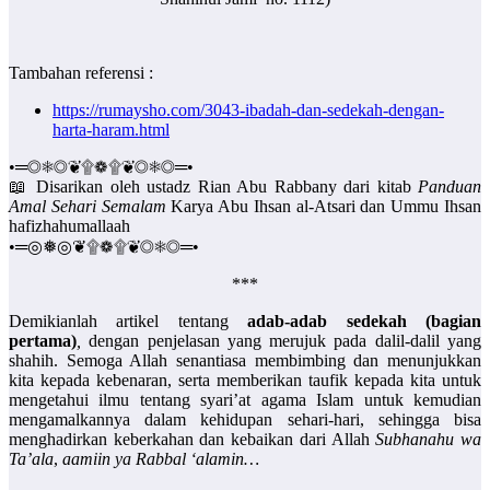
Tambahan referensi :
https://rumaysho.com/3043-ibadah-dan-sedekah-dengan-
harta-haram.html
•═◎❅◎❦۩❁۩❦◎❅◎═•
📖 Disarikan oleh ustadz Rian Abu Rabbany dari kitab
Panduan
Amal Sehari Semalam
Karya Abu Ihsan al-Atsari dan Ummu Ihsan
hafizhahumallaah
•═◎❅◎❦۩❁۩❦◎❅◎═•
***
Demikianlah artikel tentang
adab-adab sedekah (bagian
pertama)
,
dengan penjelasan yang merujuk pada dalil-dalil yang
shahih. Semoga Allah senantiasa membimbing dan menunjukkan
kita kepada kebenaran, serta memberikan taufik kepada kita untuk
mengetahui ilmu tentang syari’at agama Islam untuk kemudian
mengamalkannya dalam kehidupan sehari-hari, sehingga bisa
menghadirkan keberkahan dan kebaikan dari Allah
Subhanahu wa
Ta’ala
,
aamiin ya Rabbal ‘alamin…