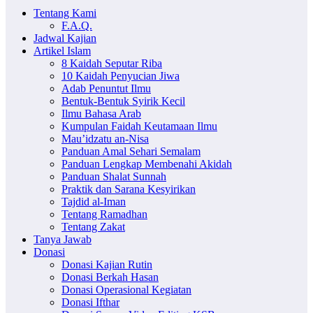
Tentang Kami
F.A.Q.
Jadwal Kajian
Artikel Islam
8 Kaidah Seputar Riba
10 Kaidah Penyucian Jiwa
Adab Penuntut Ilmu
Bentuk-Bentuk Syirik Kecil
Ilmu Bahasa Arab
Kumpulan Faidah Keutamaan Ilmu
Mau’idzatu an-Nisa
Panduan Amal Sehari Semalam
Panduan Lengkap Membenahi Akidah
Panduan Shalat Sunnah
Praktik dan Sarana Kesyirikan
Tajdid al-Iman
Tentang Ramadhan
Tentang Zakat
Tanya Jawab
Donasi
Donasi Kajian Rutin
Donasi Berkah Hasan
Donasi Operasional Kegiatan
Donasi Ifthar