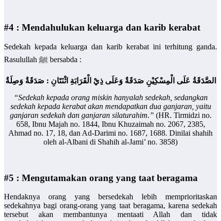
#4 : Mendahulukan keluarga dan karib kerabat
Sedekah kepada keluarga dan karib kerabat ini terhitung ganda.
Rasulullah ﷺ bersabda :
الصَّدَقَةُ عَلَى الْمِسْكِيْنِ صَدَقَةٌ وَعَلَى ذِيْ الْقَرَابَةِ اثْنَتَانِ : صَدَقَةٌ وَصِلَةٌ
“Sedekah kepada orang miskin hanyalah sedekah, sedangkan
sedekah kepada kerabat akan mendapatkan dua ganjaran, yaitu
ganjaran sedekah dan ganjaran silaturahim.”
(HR. Tirmidzi no.
658, Ibnu Majah no. 1844, Ibnu Khuzaimah no. 2067, 2385,
Ahmad no. 17, 18, dan Ad-Darimi no. 1687, 1688. Dinilai shahih
oleh al-Albani di Shahih al-Jami’ no. 3858)
#5 : Mengutamakan orang yang taat beragama
Hendaknya orang yang bersedekah lebih memprioritaskan
sedekahnya bagi orang-orang yang taat beragama, karena sedekah
tersebut akan membantunya mentaati Allah dan tidak