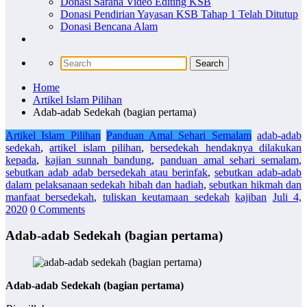
Donasi Sarana Video Editing KSB
Donasi Pendirian Yayasan KSB Tahap 1 Telah Ditutup
Donasi Bencana Alam
Home
Artikel Islam Pilihan
Adab-adab Sedekah (bagian pertama)
Artikel Islam Pilihan
Panduan Amal Sehari Semalam
adab-adab
sedekah
,
artikel islam pilihan
,
bersedekah hendaknya dilakukan
kepada
,
kajian sunnah bandung
,
panduan amal sehari semalam
,
sebutkan adab adab bersedekah atau berinfak
,
sebutkan adab-adab
dalam pelaksanaan sedekah hibah dan hadiah
,
sebutkan hikmah dan
manfaat bersedekah
,
tuliskan keutamaan sedekah
kajiban
Juli 4,
2020
0 Comments
Adab-adab Sedekah (bagian pertama)
Adab-adab Sedekah (bagian pertama)