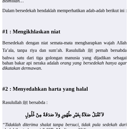
Bismillah…
Dalam bersedekah hendaklah memperhatikan adab-adab berikut ini :
#1 : Mengikhlaskan niat
Bersedekah dengan niat semata-mata mengharapkan wajah Allah
Ta’ala, tanpa riya dan sum’ah. Rasulullah ﷺ pernah bersabda
bahwa satu dari tiga golongan manusia yang dijadikan sebagai
bahan bakar api neraka adalah
orang yang bersedekah hanya agar
dikatakan dermawan
.
#2 : Menyedahkan harta yang halal
Rasulullah ﷺ bersabda :
لاَ تُقْبَلُ صَلاَةٌ بِغَيْرِ طُهُورٍ وَلاَ صَدَقَةٌ مِنْ غُلُولٍ
“Tidaklah diterima shalat tanpa bersuci, tidak pula sedekah dari