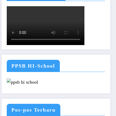
PPSB HI-School
Pos-pos Terbaru