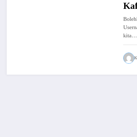
Kaf
Boleh
Usern
kita…
K