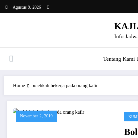
Skip
Agustus 8, 2026
to
content
KAJI
Info Jadwa
Tentang Kami
Home
bolehkah bekerja pada orang kafir
November 2, 2019
KUMP
Bo