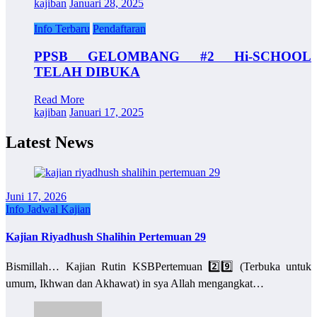
kajiban
Januari 28, 2025
Info Terbaru
Pendaftaran
PPSB GELOMBANG #2 Hi-SCHOOL
TELAH DIBUKA
Read More
kajiban
Januari 17, 2025
Latest News
Juni 17, 2026
Info Jadwal Kajian
Kajian Riyadhush Shalihin Pertemuan 29
Bismillah… Kajian Rutin KSBPertemuan 2️⃣9️⃣ (Terbuka untuk
umum, Ikhwan dan Akhawat) in sya Allah mengangkat…