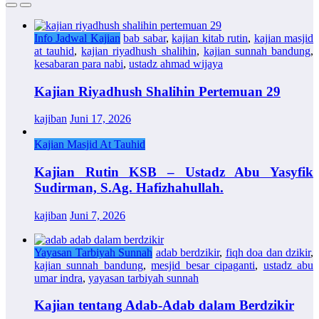
Info Jadwal Kajian
bab sabar
,
kajian kitab rutin
,
kajian masjid
at tauhid
,
kajian riyadhush shalihin
,
kajian sunnah bandung
,
kesabaran para nabi
,
ustadz ahmad wijaya
Kajian Riyadhush Shalihin Pertemuan 29
kajiban
Juni 17, 2026
Kajian Masjid At Tauhid
Kajian Rutin KSB – Ustadz Abu Yasyfik
Sudirman, S.Ag. Hafizhahullah.
kajiban
Juni 7, 2026
Yayasan Tarbiyah Sunnah
adab berdzikir
,
fiqh doa dan dzikir
,
kajian sunnah bandung
,
mesjid besar cipaganti
,
ustadz abu
umar indra
,
yayasan tarbiyah sunnah
Kajian tentang Adab-Adab dalam Berdzikir