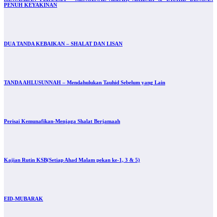
PENUH KEYAKINAN
DUA TANDA KEBAIKAN – SHALAT DAN LISAN
TANDA AHLUSUNNAH – Mendahulukan Tauhid Sebelum yang Lain
Perisai Kemunafikan-Menjaga Shalat Berjamaah
Kajian Rutin KSB(Setiap Ahad Malam pekan ke-1, 3 & 5)
EID-MUBARAK