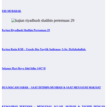
EID-MUBARAK
Kajian Riyadhush Shalihin Pertemuan 29
Kajian Rutin KSB – Ustadz Abu Yasyfik Sudirman, S.Ag. Hafizhahullah.
Selamat Hari Raya Idul Adha 1447 H
DUA MACAM SABAR – SAAT DITIMPA MUSIBAH & SAAT MENJAUHI MAKSIAT
KEWAJIBAN PERTAMA – MENGENAL ALLAH, AKIDAH & TAUHID DENGAN