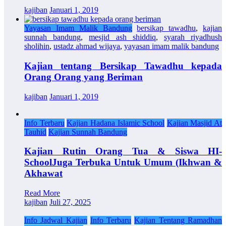
kajiban
Januari 1, 2019
Yayasan Imam Malik Bandung
bersikap tawadhu
,
kajian
sunnah bandung
,
mesjid ash shiddiq
,
syarah riyadhush
sholihin
,
ustadz ahmad wijaya
,
yayasan imam malik bandung
Kajian tentang Bersikap Tawadhu kepada
Orang Orang yang Beriman
kajiban
Januari 1, 2019
Info Terbaru
Kajian Hadana Islamic School
Kajian Masjid At
Tauhid
Kajian Sunnah Bandung
Kajian Rutin Orang Tua & Siswa HI-
SchoolJuga Terbuka Untuk Umum (Ikhwan &
Akhawat
Read More
kajiban
Juli 27, 2025
Info Jadwal Kajian
Info Terbaru
Kajian Tentang Ramadhan