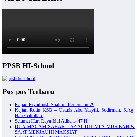
PPSB HI-School
Pos-pos Terbaru
Kajian Riyadhush Shalihin Pertemuan 29
Kajian Rutin KSB – Ustadz Abu Yasyfik Sudirman, S.Ag.
Hafizhahullah.
Selamat Hari Raya Idul Adha 1447 H
DUA MACAM SABAR – SAAT DITIMPA MUSIBAH &
SAAT MENJAUHI MAKSIAT