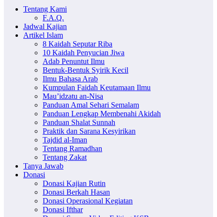
Tentang Kami
F.A.Q.
Jadwal Kajian
Artikel Islam
8 Kaidah Seputar Riba
10 Kaidah Penyucian Jiwa
Adab Penuntut Ilmu
Bentuk-Bentuk Syirik Kecil
Ilmu Bahasa Arab
Kumpulan Faidah Keutamaan Ilmu
Mau’idzatu an-Nisa
Panduan Amal Sehari Semalam
Panduan Lengkap Membenahi Akidah
Panduan Shalat Sunnah
Praktik dan Sarana Kesyirikan
Tajdid al-Iman
Tentang Ramadhan
Tentang Zakat
Tanya Jawab
Donasi
Donasi Kajian Rutin
Donasi Berkah Hasan
Donasi Operasional Kegiatan
Donasi Ifthar