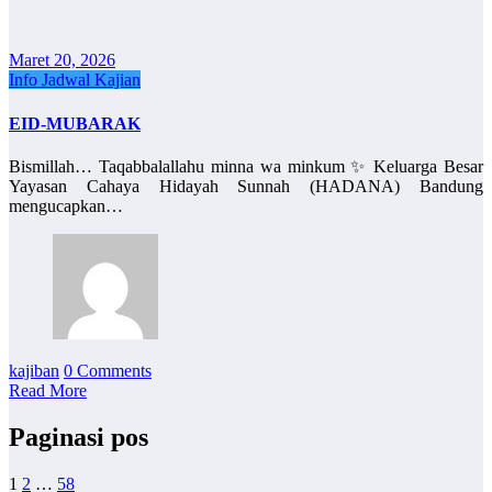
Maret 20, 2026
Info Jadwal Kajian
EID-MUBARAK
Bismillah… Taqabbalallahu minna wa minkum ✨ Keluarga Besar
Yayasan Cahaya Hidayah Sunnah (HADANA) Bandung
mengucapkan…
kajiban
0 Comments
Read More
Paginasi pos
1
2
…
58