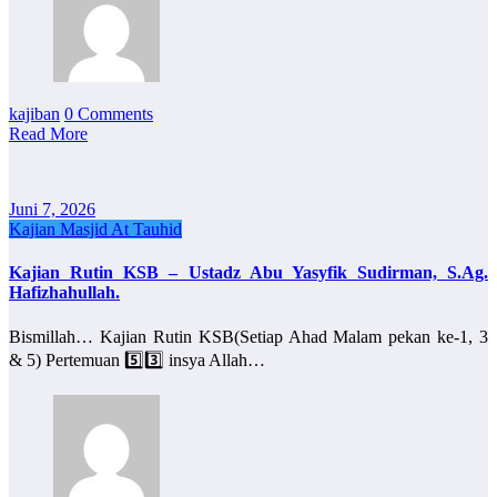
kajiban
0 Comments
Read More
Juni 7, 2026
Kajian Masjid At Tauhid
Kajian Rutin KSB – Ustadz Abu Yasyfik Sudirman, S.Ag.
Hafizhahullah.
Bismillah… Kajian Rutin KSB(Setiap Ahad Malam pekan ke-1, 3
& 5) Pertemuan 5️⃣3️⃣ insya Allah…