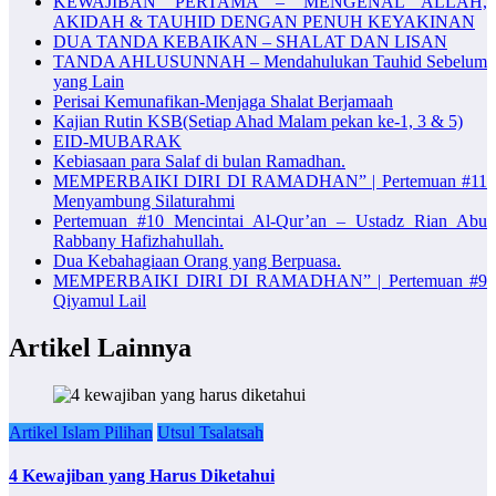
KEWAJIBAN PERTAMA – MENGENAL ALLAH,
AKIDAH & TAUHID DENGAN PENUH KEYAKINAN
DUA TANDA KEBAIKAN – SHALAT DAN LISAN
TANDA AHLUSUNNAH – Mendahulukan Tauhid Sebelum
yang Lain
Perisai Kemunafikan-Menjaga Shalat Berjamaah
Kajian Rutin KSB(Setiap Ahad Malam pekan ke-1, 3 & 5)
EID-MUBARAK
Kebiasaan para Salaf di bulan Ramadhan.
MEMPERBAIKI DIRI DI RAMADHAN” | Pertemuan #11
Menyambung Silaturahmi
Pertemuan #10 Mencintai Al-Qur’an – Ustadz Rian Abu
Rabbany Hafizhahullah.
Dua Kebahagiaan Orang yang Berpuasa.
MEMPERBAIKI DIRI DI RAMADHAN” | Pertemuan #9
Qiyamul Lail
Artikel Lainnya
Artikel Islam Pilihan
Utsul Tsalatsah
4 Kewajiban yang Harus Diketahui