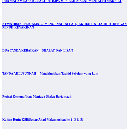
DUA MACAM SABAR – SAAT DITIMPA MUSIBAH & SAAT MENJAUHI MAKSIAT
KEWAJIBAN PERTAMA – MENGENAL ALLAH, AKIDAH & TAUHID DENGAN
PENUH KEYAKINAN
DUA TANDA KEBAIKAN – SHALAT DAN LISAN
TANDA AHLUSUNNAH – Mendahulukan Tauhid Sebelum yang Lain
Perisai Kemunafikan-Menjaga Shalat Berjamaah
Kajian Rutin KSB(Setiap Ahad Malam pekan ke-1, 3 & 5)