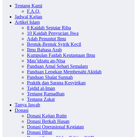
Tentang Kami
F.A.Q.
Jadwal Kajian
Artikel Islam
8 Kaidah Seputar Riba
10 Kaidah Penyucian Jiwa
Adab Penuntut Ilmu
Bentuk-Bentuk Syirik Kecil
Ilmu Bahasa Arab
Kumpulan Faidah Keutamaan Ilmu
Mau’idzatu an-Nisa
Panduan Amal Sehari Semalam
Panduan Lengkap Membenahi Akidah
Panduan Shalat Sunnah
Praktik dan Sarana Kesyirikan
Tajdid al-Iman
Tentang Ramadhan
Tentang Zakat
Tanya Jawab
Donasi
Donasi Kajian Rutin
Donasi Berkah Hasan
Donasi Operasional Kegiatan
Donasi Ifthar