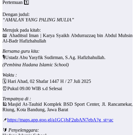
Pertemuan 1️⃣
Dengan judul:
“AMALAN YANG PALING MULIA”
Merujuk pada kitab:
📖 Ahaditsul Iman | Karya Syaikh Abdurrazzaq bin Abdul Muhsin
Al-Badr Hafizhahullah
Bersama guru kita:
🎙️Ustadz Abu Yasyfik Sudirman, S.Ag. Hafizhahullah.
(Pembina Hadana Islamic School)
Waktu :
🗓️ Hari Ahad, 02 Shafar 1447 H / 27 Juli 2025
⏰Pukul 09.00 WIB s.d Selesai
Tempatnya di :
🕌Masjid At-Tauhid Komplek BSD Sport Center, Jl. Rancamekar,
Riung, Kota Bandung, Jawa Barat
📌
https://maps.app.goo.gl/a1GCjJsF2ubAN7ebA?g_st=ac
🔰
Penyelenggara: