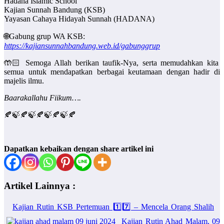
Hadana Islamic School
Kajian Sunnah Bandung (KSB)
Yayasan Cahaya Hidayah Sunnah (HADANA)
🌐Gabung grup WA KSB:
https://kajiansunnahbandung.web.id/gabunggrup
🤲🏻 Semoga Allah berikan taufik-Nya, serta memudahkan kita
semua untuk mendapatkan berbagai keutamaan dengan hadir di
majelis ilmu.
Baarakallahu Fiikum….
🍂🍃🍂🍃🍂🍃🍂🍃🍂
Dapatkan kebaikan dengan share artikel ini
Artikel Lainnya :
Kajian Rutin KSB Pertemuan 1️⃣7️⃣ – Mencela Orang Shalih
Kajian Rutin Ahad Malam, 09