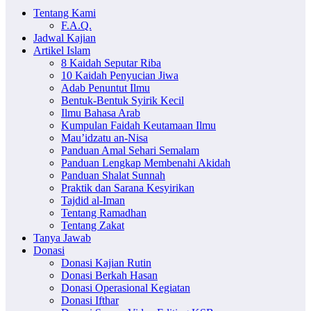
Tentang Kami
F.A.Q.
Jadwal Kajian
Artikel Islam
8 Kaidah Seputar Riba
10 Kaidah Penyucian Jiwa
Adab Penuntut Ilmu
Bentuk-Bentuk Syirik Kecil
Ilmu Bahasa Arab
Kumpulan Faidah Keutamaan Ilmu
Mau’idzatu an-Nisa
Panduan Amal Sehari Semalam
Panduan Lengkap Membenahi Akidah
Panduan Shalat Sunnah
Praktik dan Sarana Kesyirikan
Tajdid al-Iman
Tentang Ramadhan
Tentang Zakat
Tanya Jawab
Donasi
Donasi Kajian Rutin
Donasi Berkah Hasan
Donasi Operasional Kegiatan
Donasi Ifthar