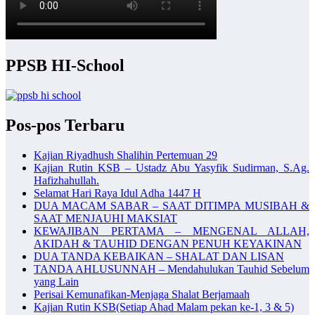
PPSB HI-School
Pos-pos Terbaru
Kajian Riyadhush Shalihin Pertemuan 29
Kajian Rutin KSB – Ustadz Abu Yasyfik Sudirman, S.Ag.
Hafizhahullah.
Selamat Hari Raya Idul Adha 1447 H
DUA MACAM SABAR – SAAT DITIMPA MUSIBAH &
SAAT MENJAUHI MAKSIAT
KEWAJIBAN PERTAMA – MENGENAL ALLAH,
AKIDAH & TAUHID DENGAN PENUH KEYAKINAN
DUA TANDA KEBAIKAN – SHALAT DAN LISAN
TANDA AHLUSUNNAH – Mendahulukan Tauhid Sebelum
yang Lain
Perisai Kemunafikan-Menjaga Shalat Berjamaah
Kajian Rutin KSB(Setiap Ahad Malam pekan ke-1, 3 & 5)