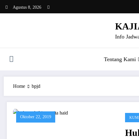
Skip
Agustus 8, 2026
to
content
KAJI
Info Jadwa
Tentang Kami
Home
bpjd
Oktober 22, 2019
KUMP
Hu