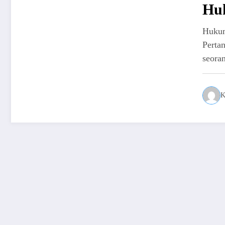
Hu
Huku
Pert
seor
K