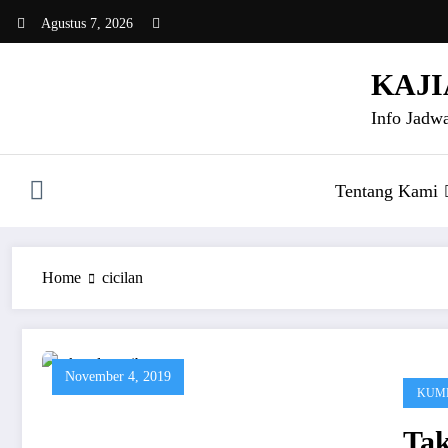
Skip
Agustus 7, 2026
to
content
KAJI
Info Jadwa
Tentang Kami
Home
cicilan
November 4, 2019
KUMP
Tak