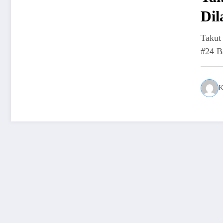
Di
Takut
#24 B
K