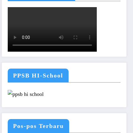
PPSB HI-School
Pos-pos Terbaru