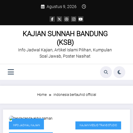
Skip
Agustus 9, 2026
to
content
KAJIAN SUNNAH BANDUNG
(KSB)
Info Jadwal Kajian, Artikel Islami Pilihan, Kumpulan
Soal Jawab, Poster Nasihat
Home
indonesia bertauhid official
Oktober 30, 2019
INFO JADWAL KAJIAN
KAJIAN MESJID TRANS STUDIO