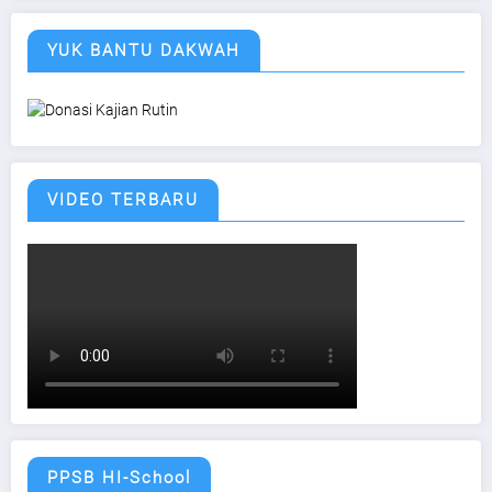
YUK BANTU DAKWAH
VIDEO TERBARU
PPSB HI-School