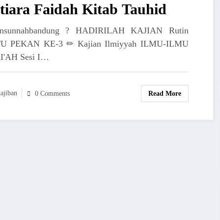
iara Faidah Kitab Tauhid
iansunnahbandung ? HADIRILAH KAJIAN Rutin
U PEKAN KE-3 ✏ Kajian Ilmiyyah ILMU-ILMU
I'AH Sesi I…
ajiban
Read More
0 Comments