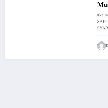
Mut
#kaj
SABT
SYAR
K