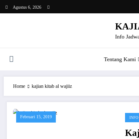
Skip
Agustus 6, 2026
to
content
KAJI
Info Jadwa
Tentang Kami
Home
kajian kitab al wajiiz
Februari 15, 2019
INFO
Kaj