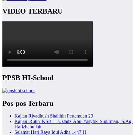
VIDEO TERBARU
PPSB HI-School
Pos-pos Terbaru
Kajian Riyadhush Shalihin Pertemuan 29
Kajian Rutin KSB – Ustadz Abu Yasyfik Sudirman, S.Ag.
Hafizhahullah.
Selamat Hari Raya Idul Adha 1447 H