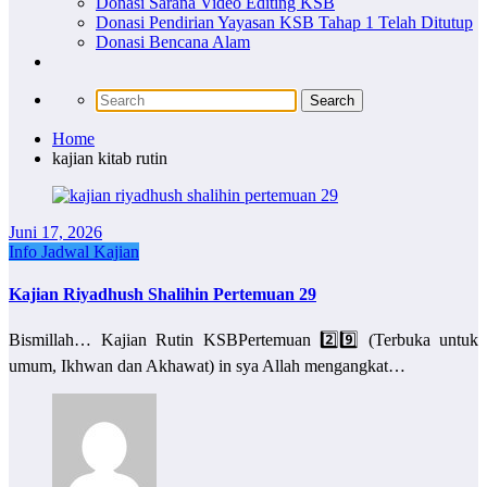
Donasi Sarana Video Editing KSB
Donasi Pendirian Yayasan KSB Tahap 1 Telah Ditutup
Donasi Bencana Alam
Home
kajian kitab rutin
Juni 17, 2026
Info Jadwal Kajian
Kajian Riyadhush Shalihin Pertemuan 29
Bismillah… Kajian Rutin KSBPertemuan 2️⃣9️⃣ (Terbuka untuk
umum, Ikhwan dan Akhawat) in sya Allah mengangkat…