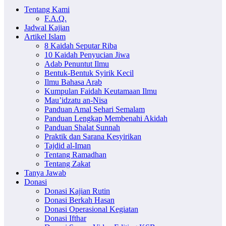
Tentang Kami
F.A.Q.
Jadwal Kajian
Artikel Islam
8 Kaidah Seputar Riba
10 Kaidah Penyucian Jiwa
Adab Penuntut Ilmu
Bentuk-Bentuk Syirik Kecil
Ilmu Bahasa Arab
Kumpulan Faidah Keutamaan Ilmu
Mau’idzatu an-Nisa
Panduan Amal Sehari Semalam
Panduan Lengkap Membenahi Akidah
Panduan Shalat Sunnah
Praktik dan Sarana Kesyirikan
Tajdid al-Iman
Tentang Ramadhan
Tentang Zakat
Tanya Jawab
Donasi
Donasi Kajian Rutin
Donasi Berkah Hasan
Donasi Operasional Kegiatan
Donasi Ifthar