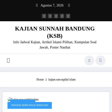
Skip
Agustus 7, 2026
to
content
KAJIAN SUNNAH BANDUNG
(KSB)
Info Jadwal Kajian, Artikel Islami Pilihan, Kumpulan Soal
Jawab, Poster Nasihat
Home
kajian nawaqidul islam
Januari 2, 2019
YAYASAN IMAM MALIK BANDUNG