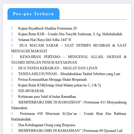
Pos-pos Terbaru
Kajian Riyadhush Shalihin Pertemuan 29
Kajian Rutin KSB – Ustadz Abu Yasyfik Sudirman, S.Ag. Hafizhahullah.
Selamat Hari Raya Idul Adha 1447 H
DUA MACAM SABAR – SAAT DITIMPA MUSIBAH & SAAT
MENJAUHI MAKSIAT
KEWAJIBAN PERTAMA – MENGENAL ALLAH, AKIDAH &
TAUHID DENGAN PENUH KEYAKINAN
DUA TANDA KEBAIKAN – SHALAT DAN LISAN
TANDA AHLUSUNNAH – Mendahulukan Tauhid Sebelum yang Lain
Perisai Kemunafikan-Menjaga Shalat Berjamaah
Kajian Rutin KSB(Setiap Ahad Malam pekan ke-1, 3 & 5)
EID-MUBARAK
Kebiasaan para Salaf di bulan Ramadhan.
MEMPERBAIKI DIRI DI RAMADHAN” | Pertemuan #11 Menyambung
Silaturahmi
Pertemuan #10 Mencintai Al-Qur’an – Ustadz Rian Abu Rabbany
Hafizhahullah.
Dua Kebahagiaan Orang yang Berpuasa.
MEMPERBAIKI DIRI DI RAMADHAN” | Pertemuan #9 Qiyamul Lail