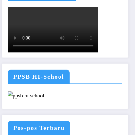
PPSB HI-School
Pos-pos Terbaru