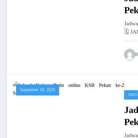
Pek
Jadwa
🗓️ 
K
September 10, 2020
INFO
Jad
Pek
Jadwa