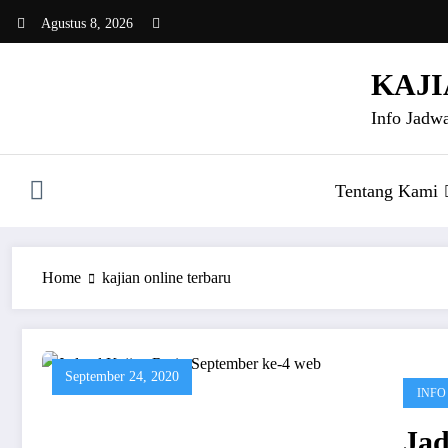
Skip
Agustus 8, 2026
to
content
KAJI
Info Jadwa
Tentang Kami
Home
kajian online terbaru
September 24, 2020
INFO
Jad