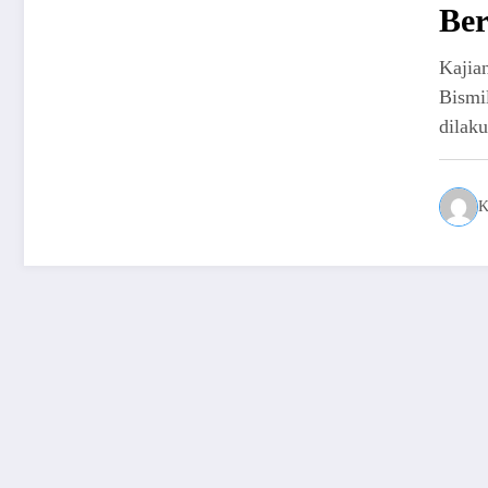
Ber
Kaji
Bismi
dilak
K