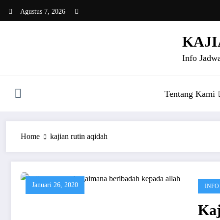
Skip
Agustus 7, 2026
to
content
KAJI
Info Jadwa
Tentang Kami
Home
kajian rutin aqidah
Januari 26, 2020
INFO
Ka