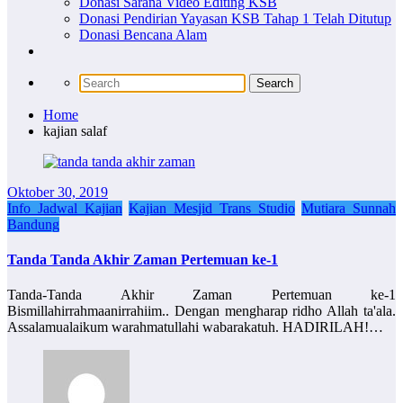
Donasi Sarana Video Editing KSB
Donasi Pendirian Yayasan KSB Tahap 1 Telah Ditutup
Donasi Bencana Alam
Home
kajian salaf
Oktober 30, 2019
Info Jadwal Kajian
Kajian Mesjid Trans Studio
Mutiara Sunnah
Bandung
Tanda Tanda Akhir Zaman Pertemuan ke-1
Tanda-Tanda Akhir Zaman Pertemuan ke-1
Bismillahirrahmaanirrahiim.. Dengan mengharap ridho Allah ta'ala.
Assalamualaikum warahmatullahi wabarakatuh. HADIRILAH!…