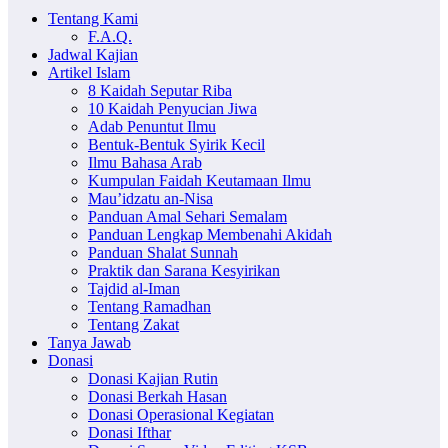
Tentang Kami
F.A.Q.
Jadwal Kajian
Artikel Islam
8 Kaidah Seputar Riba
10 Kaidah Penyucian Jiwa
Adab Penuntut Ilmu
Bentuk-Bentuk Syirik Kecil
Ilmu Bahasa Arab
Kumpulan Faidah Keutamaan Ilmu
Mau’idzatu an-Nisa
Panduan Amal Sehari Semalam
Panduan Lengkap Membenahi Akidah
Panduan Shalat Sunnah
Praktik dan Sarana Kesyirikan
Tajdid al-Iman
Tentang Ramadhan
Tentang Zakat
Tanya Jawab
Donasi
Donasi Kajian Rutin
Donasi Berkah Hasan
Donasi Operasional Kegiatan
Donasi Ifthar