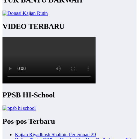
YUK BANTU DAKWAH
VIDEO TERBARU
PPSB HI-School
Pos-pos Terbaru
Kajian Riyadhush Shalihin Pertemuan 29