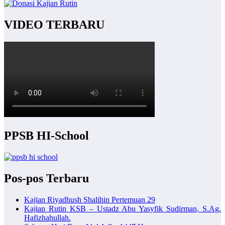
VIDEO TERBARU
PPSB HI-School
Pos-pos Terbaru
Kajian Riyadhush Shalihin Pertemuan 29
Kajian Rutin KSB – Ustadz Abu Yasyfik Sudirman, S.Ag.
Hafizhahullah.