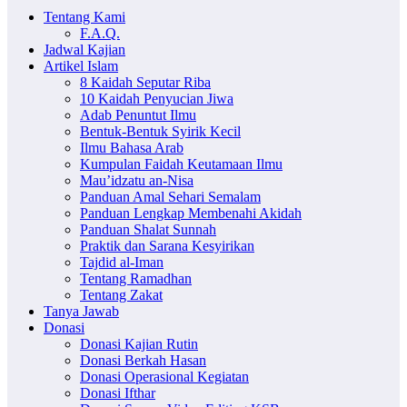
Tentang Kami
F.A.Q.
Jadwal Kajian
Artikel Islam
8 Kaidah Seputar Riba
10 Kaidah Penyucian Jiwa
Adab Penuntut Ilmu
Bentuk-Bentuk Syirik Kecil
Ilmu Bahasa Arab
Kumpulan Faidah Keutamaan Ilmu
Mau’idzatu an-Nisa
Panduan Amal Sehari Semalam
Panduan Lengkap Membenahi Akidah
Panduan Shalat Sunnah
Praktik dan Sarana Kesyirikan
Tajdid al-Iman
Tentang Ramadhan
Tentang Zakat
Tanya Jawab
Donasi
Donasi Kajian Rutin
Donasi Berkah Hasan
Donasi Operasional Kegiatan
Donasi Ifthar