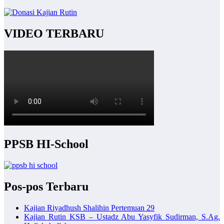
VIDEO TERBARU
PPSB HI-School
Pos-pos Terbaru
Kajian Riyadhush Shalihin Pertemuan 29
Kajian Rutin KSB – Ustadz Abu Yasyfik Sudirman, S.Ag.