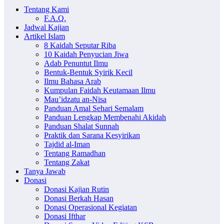
Tentang Kami
F.A.Q.
Jadwal Kajian
Artikel Islam
8 Kaidah Seputar Riba
10 Kaidah Penyucian Jiwa
Adab Penuntut Ilmu
Bentuk-Bentuk Syirik Kecil
Ilmu Bahasa Arab
Kumpulan Faidah Keutamaan Ilmu
Mau’idzatu an-Nisa
Panduan Amal Sehari Semalam
Panduan Lengkap Membenahi Akidah
Panduan Shalat Sunnah
Praktik dan Sarana Kesyirikan
Tajdid al-Iman
Tentang Ramadhan
Tentang Zakat
Tanya Jawab
Donasi
Donasi Kajian Rutin
Donasi Berkah Hasan
Donasi Operasional Kegiatan
Donasi Ifthar