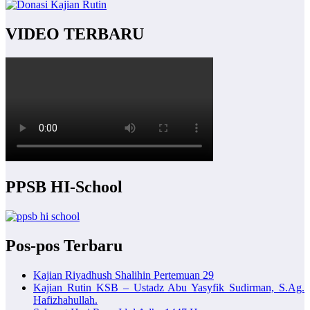
VIDEO TERBARU
PPSB HI-School
Pos-pos Terbaru
Kajian Riyadhush Shalihin Pertemuan 29
Kajian Rutin KSB – Ustadz Abu Yasyfik Sudirman, S.Ag.
Hafizhahullah.