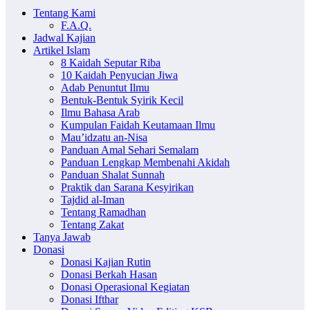
Tentang Kami
F.A.Q.
Jadwal Kajian
Artikel Islam
8 Kaidah Seputar Riba
10 Kaidah Penyucian Jiwa
Adab Penuntut Ilmu
Bentuk-Bentuk Syirik Kecil
Ilmu Bahasa Arab
Kumpulan Faidah Keutamaan Ilmu
Mau’idzatu an-Nisa
Panduan Amal Sehari Semalam
Panduan Lengkap Membenahi Akidah
Panduan Shalat Sunnah
Praktik dan Sarana Kesyirikan
Tajdid al-Iman
Tentang Ramadhan
Tentang Zakat
Tanya Jawab
Donasi
Donasi Kajian Rutin
Donasi Berkah Hasan
Donasi Operasional Kegiatan
Donasi Ifthar