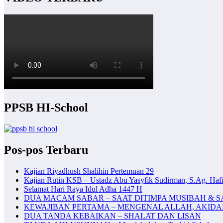
PPSB HI-School
Pos-pos Terbaru
Kajian Riyadhush Shalihin Pertemuan 29
Kajian Rutin KSB – Ustadz Abu Yasyfik Sudirman, S.Ag. Hafi
Selamat Hari Raya Idul Adha 1447 H
DUA MACAM SABAR – SAAT DITIMPA MUSIBAH & S
KEWAJIBAN PERTAMA – MENGENAL ALLAH, AKID
DUA TANDA KEBAIKAN – SHALAT DAN LISAN