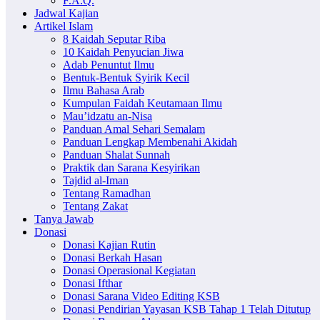
F.A.Q.
Jadwal Kajian
Artikel Islam
8 Kaidah Seputar Riba
10 Kaidah Penyucian Jiwa
Adab Penuntut Ilmu
Bentuk-Bentuk Syirik Kecil
Ilmu Bahasa Arab
Kumpulan Faidah Keutamaan Ilmu
Mau’idzatu an-Nisa
Panduan Amal Sehari Semalam
Panduan Lengkap Membenahi Akidah
Panduan Shalat Sunnah
Praktik dan Sarana Kesyirikan
Tajdid al-Iman
Tentang Ramadhan
Tentang Zakat
Tanya Jawab
Donasi
Donasi Kajian Rutin
Donasi Berkah Hasan
Donasi Operasional Kegiatan
Donasi Ifthar
Donasi Sarana Video Editing KSB
Donasi Pendirian Yayasan KSB Tahap 1 Telah Ditutup