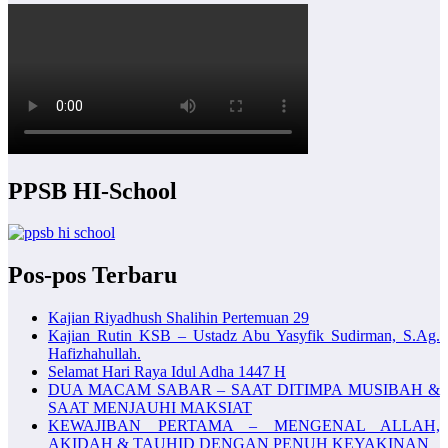
PPSB HI-School
Pos-pos Terbaru
Kajian Riyadhush Shalihin Pertemuan 29
Kajian Rutin KSB – Ustadz Abu Yasyfik Sudirman, S.Ag.
Hafizhahullah.
Selamat Hari Raya Idul Adha 1447 H
DUA MACAM SABAR – SAAT DITIMPA MUSIBAH &
SAAT MENJAUHI MAKSIAT
KEWAJIBAN PERTAMA – MENGENAL ALLAH,
AKIDAH & TAUHID DENGAN PENUH KEYAKINAN