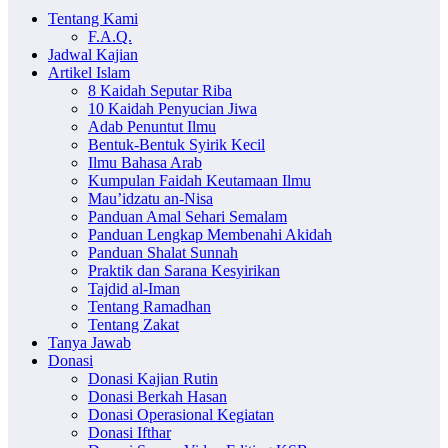
Tentang Kami
F.A.Q.
Jadwal Kajian
Artikel Islam
8 Kaidah Seputar Riba
10 Kaidah Penyucian Jiwa
Adab Penuntut Ilmu
Bentuk-Bentuk Syirik Kecil
Ilmu Bahasa Arab
Kumpulan Faidah Keutamaan Ilmu
Mau’idzatu an-Nisa
Panduan Amal Sehari Semalam
Panduan Lengkap Membenahi Akidah
Panduan Shalat Sunnah
Praktik dan Sarana Kesyirikan
Tajdid al-Iman
Tentang Ramadhan
Tentang Zakat
Tanya Jawab
Donasi
Donasi Kajian Rutin
Donasi Berkah Hasan
Donasi Operasional Kegiatan
Donasi Ifthar