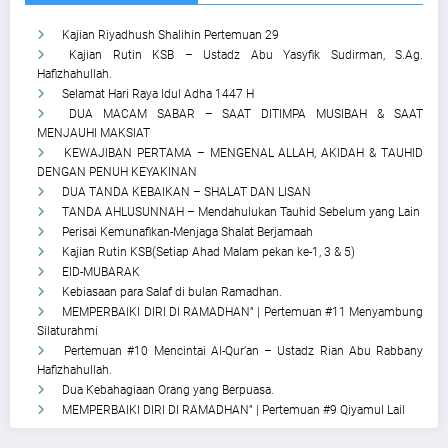
Kajian Riyadhush Shalihin Pertemuan 29
Kajian Rutin KSB – Ustadz Abu Yasyfik Sudirman, S.Ag.
Hafizhahullah.
Selamat Hari Raya Idul Adha 1447 H
DUA MACAM SABAR – SAAT DITIMPA MUSIBAH & SAAT
MENJAUHI MAKSIAT
KEWAJIBAN PERTAMA – MENGENAL ALLAH, AKIDAH & TAUHID
DENGAN PENUH KEYAKINAN
DUA TANDA KEBAIKAN – SHALAT DAN LISAN
TANDA AHLUSUNNAH – Mendahulukan Tauhid Sebelum yang Lain
Perisai Kemunafikan-Menjaga Shalat Berjamaah
Kajian Rutin KSB(Setiap Ahad Malam pekan ke-1, 3 & 5)
EID-MUBARAK
Kebiasaan para Salaf di bulan Ramadhan.
MEMPERBAIKI DIRI DI RAMADHAN” | Pertemuan #11 Menyambung
Silaturahmi
Pertemuan #10 Mencintai Al-Qur’an – Ustadz Rian Abu Rabbany
Hafizhahullah.
Dua Kebahagiaan Orang yang Berpuasa.
MEMPERBAIKI DIRI DI RAMADHAN” | Pertemuan #9 Qiyamul Lail