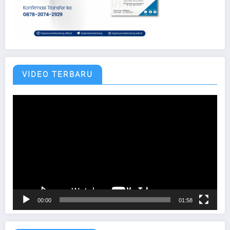
VIDEO TERBARU
Pemutar
Video
00:00
01:58