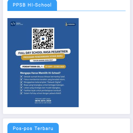
PPSB HI-School
Pos-pos Terbaru