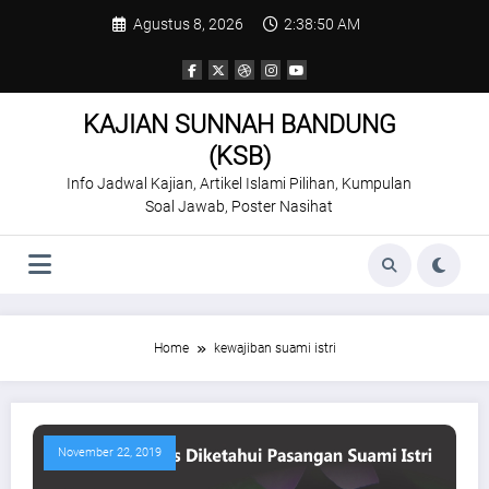
Skip
Agustus 8, 2026
2:38:51 AM
to
content
KAJIAN SUNNAH BANDUNG
(KSB)
Info Jadwal Kajian, Artikel Islami Pilihan, Kumpulan
Soal Jawab, Poster Nasihat
Home
kewajiban suami istri
November 22, 2019