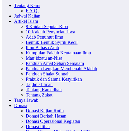
Tentang Kami
F.A.Q.
Jadwal Kajian
Artikel Islam
8 Kaidah Seputar Riba
10 Kaidah Penyucian Jiwa
Adab Penuntut Ilmu
Bentuk-Bentuk Syirik Kecil
Ilmu Bahasa Arab
Kumpulan Faidah Keutamaan Ilmu
Mau’idzatu an-Nisa
Panduan Amal Sehari Semalam
Panduan Lengkap Membenahi Akidah
Panduan Shalat Sunnah
Praktik dan Sarana Kesyirikan
Tajdid al-Iman
Tentang Ramadhan
Tentang Zakat
Tanya Jawab
Donasi
Donasi Kajian Rutin
Donasi Berkah Hasan
Donasi Operasional Kegiatan
Donasi Ifthar