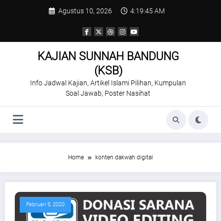
Skip
Agustus 10, 2026
4:19:46 AM
to
content
KAJIAN SUNNAH BANDUNG
(KSB)
Info Jadwal Kajian, Artikel Islami Pilihan, Kumpulan
Soal Jawab, Poster Nasihat
Home
konten dakwah digital
Februari 5, 2020