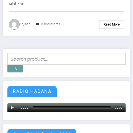
silahkan…
Kajiban
0 Comments
Read More
RADIO HADANA
00:00
00:00