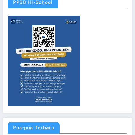
PPSB HI-School
Pos-pos Terbaru