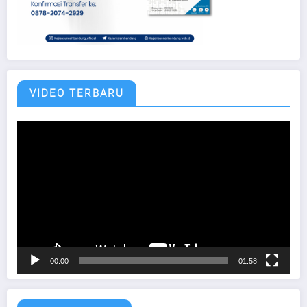
VIDEO TERBARU
Pemutar
Video
00:00
01:58