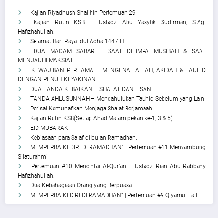
Kajian Riyadhush Shalihin Pertemuan 29
Kajian Rutin KSB – Ustadz Abu Yasyfik Sudirman, S.Ag.
Hafizhahullah.
Selamat Hari Raya Idul Adha 1447 H
DUA MACAM SABAR – SAAT DITIMPA MUSIBAH & SAAT
MENJAUHI MAKSIAT
KEWAJIBAN PERTAMA – MENGENAL ALLAH, AKIDAH & TAUHID
DENGAN PENUH KEYAKINAN
DUA TANDA KEBAIKAN – SHALAT DAN LISAN
TANDA AHLUSUNNAH – Mendahulukan Tauhid Sebelum yang Lain
Perisai Kemunafikan-Menjaga Shalat Berjamaah
Kajian Rutin KSB(Setiap Ahad Malam pekan ke-1, 3 & 5)
EID-MUBARAK
Kebiasaan para Salaf di bulan Ramadhan.
MEMPERBAIKI DIRI DI RAMADHAN” | Pertemuan #11 Menyambung
Silaturahmi
Pertemuan #10 Mencintai Al-Qur’an – Ustadz Rian Abu Rabbany
Hafizhahullah.
Dua Kebahagiaan Orang yang Berpuasa.
MEMPERBAIKI DIRI DI RAMADHAN” | Pertemuan #9 Qiyamul Lail