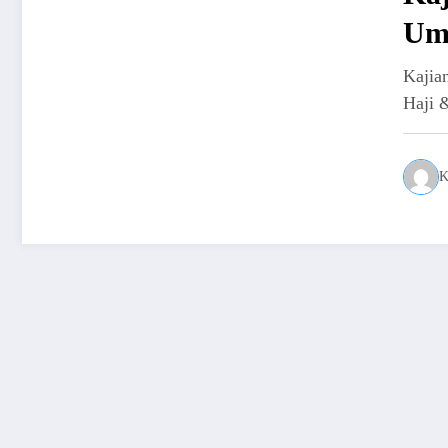
Um
Kajia
Haji 
K