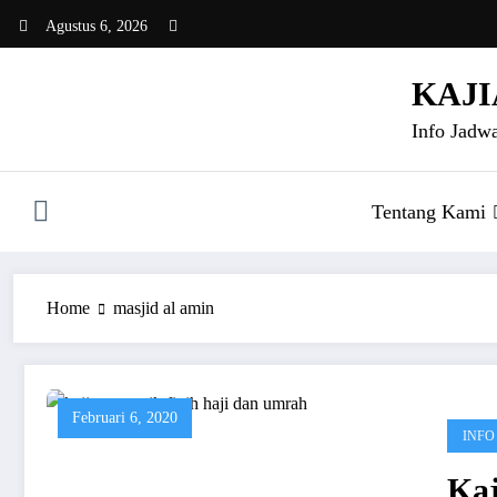
Skip
Agustus 6, 2026
to
content
KAJI
Info Jadwa
Tentang Kami
Home
masjid al amin
Februari 6, 2020
INFO
Ka