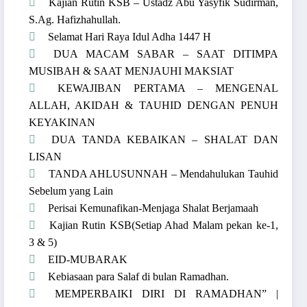
Kajian Rutin KSB – Ustadz Abu Yasyfik Sudirman,
S.Ag. Hafizhahullah.
Selamat Hari Raya Idul Adha 1447 H
DUA MACAM SABAR – SAAT DITIMPA
MUSIBAH & SAAT MENJAUHI MAKSIAT
KEWAJIBAN PERTAMA – MENGENAL
ALLAH, AKIDAH & TAUHID DENGAN PENUH
KEYAKINAN
DUA TANDA KEBAIKAN – SHALAT DAN
LISAN
TANDA AHLUSUNNAH – Mendahulukan Tauhid
Sebelum yang Lain
Perisai Kemunafikan-Menjaga Shalat Berjamaah
Kajian Rutin KSB(Setiap Ahad Malam pekan ke-1,
3 & 5)
EID-MUBARAK
Kebiasaan para Salaf di bulan Ramadhan.
MEMPERBAIKI DIRI DI RAMADHAN” |