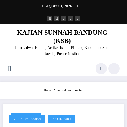
Skip
Agustus 9, 2026
to
content
KAJIAN SUNNAH BANDUNG
(KSB)
Info Jadwal Kajian, Artikel Islami Pilihan, Kumpulan Soal
Jawab, Poster Nasihat
Home
masjid baitul matiin
Januari 18, 2020
INFO JADWAL KAJIAN
INFO TERBARU