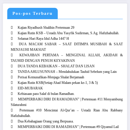
Pos-pos Terbaru
Kajian Riyadhush Shalihin Pertemuan 29
Kajian Rutin KSB – Ustadz Abu Yasyfik Sudirman, S.Ag. Hafizhahullah.
Selamat Hari Raya Idul Adha 1447 H
DUA MACAM SABAR – SAAT DITIMPA MUSIBAH & SAAT
MENJAUHI MAKSIAT
KEWAJIBAN PERTAMA – MENGENAL ALLAH, AKIDAH &
TAUHID DENGAN PENUH KEYAKINAN
DUA TANDA KEBAIKAN – SHALAT DAN LISAN
TANDA AHLUSUNNAH – Mendahulukan Tauhid Sebelum yang Lain
Perisai Kemunafikan-Menjaga Shalat Berjamaah
Kajian Rutin KSB(Setiap Ahad Malam pekan ke-1, 3 & 5)
EID-MUBARAK
Kebiasaan para Salaf di bulan Ramadhan.
MEMPERBAIKI DIRI DI RAMADHAN” | Pertemuan #11 Menyambung
Silaturahmi
Pertemuan #10 Mencintai Al-Qur’an – Ustadz Rian Abu Rabbany
Hafizhahullah.
Dua Kebahagiaan Orang yang Berpuasa.
MEMPERBAIKI DIRI DI RAMADHAN” | Pertemuan #9 Qiyamul Lail