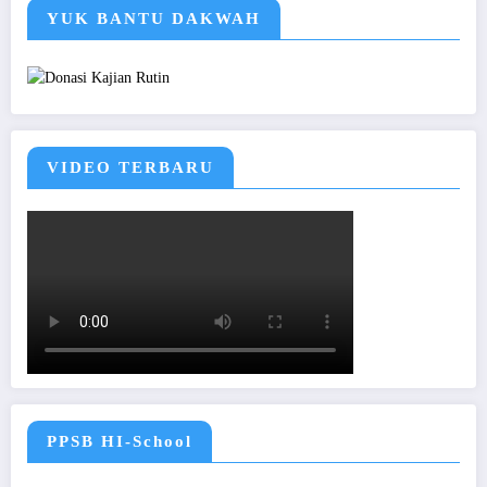
YUK BANTU DAKWAH
VIDEO TERBARU
PPSB HI-School