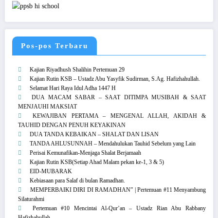
Pos-pos Terbaru
Kajian Riyadhush Shalihin Pertemuan 29
Kajian Rutin KSB – Ustadz Abu Yasyfik Sudirman, S.Ag. Hafizhahullah.
Selamat Hari Raya Idul Adha 1447 H
DUA MACAM SABAR – SAAT DITIMPA MUSIBAH & SAAT
MENJAUHI MAKSIAT
KEWAJIBAN PERTAMA – MENGENAL ALLAH, AKIDAH &
TAUHID DENGAN PENUH KEYAKINAN
DUA TANDA KEBAIKAN – SHALAT DAN LISAN
TANDA AHLUSUNNAH – Mendahulukan Tauhid Sebelum yang Lain
Perisai Kemunafikan-Menjaga Shalat Berjamaah
Kajian Rutin KSB(Setiap Ahad Malam pekan ke-1, 3 & 5)
EID-MUBARAK
Kebiasaan para Salaf di bulan Ramadhan.
MEMPERBAIKI DIRI DI RAMADHAN” | Pertemuan #11 Menyambung
Silaturahmi
Pertemuan #10 Mencintai Al-Qur’an – Ustadz Rian Abu Rabbany
Hafizhahullah.