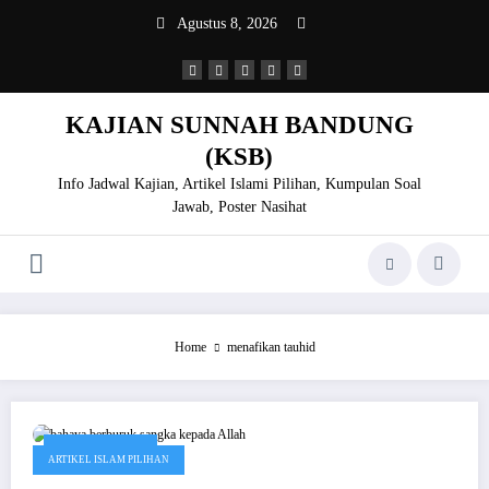
Skip
Agustus 8, 2026
to
content
KAJIAN SUNNAH BANDUNG
(KSB)
Info Jadwal Kajian, Artikel Islami Pilihan, Kumpulan Soal
Jawab, Poster Nasihat
Home
menafikan tauhid
Februari 5, 2020
ARTIKEL ISLAM PILIHAN