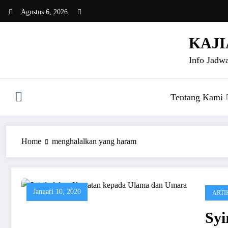
Skip
Agustus 6, 2026
to
content
KAJI
Info Jadwa
Tentang Kami
Home
menghalalkan yang haram
Januari 10, 2020
ARTI
Sy