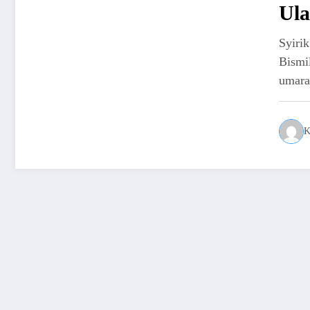
Ul
Syir
Bismi
umar
K