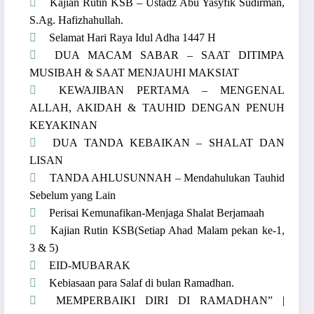
Kajian Rutin KSB – Ustadz Abu Yasyfik Sudirman,
S.Ag. Hafizhahullah.
Selamat Hari Raya Idul Adha 1447 H
DUA MACAM SABAR – SAAT DITIMPA
MUSIBAH & SAAT MENJAUHI MAKSIAT
KEWAJIBAN PERTAMA – MENGENAL
ALLAH, AKIDAH & TAUHID DENGAN PENUH
KEYAKINAN
DUA TANDA KEBAIKAN – SHALAT DAN
LISAN
TANDA AHLUSUNNAH – Mendahulukan Tauhid
Sebelum yang Lain
Perisai Kemunafikan-Menjaga Shalat Berjamaah
Kajian Rutin KSB(Setiap Ahad Malam pekan ke-1,
3 & 5)
EID-MUBARAK
Kebiasaan para Salaf di bulan Ramadhan.
MEMPERBAIKI DIRI DI RAMADHAN” |