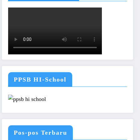
PPSB HI-School
Pos-pos Terbaru