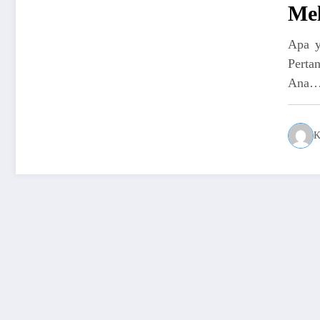
Me
Apa y
Perta
Ana
K