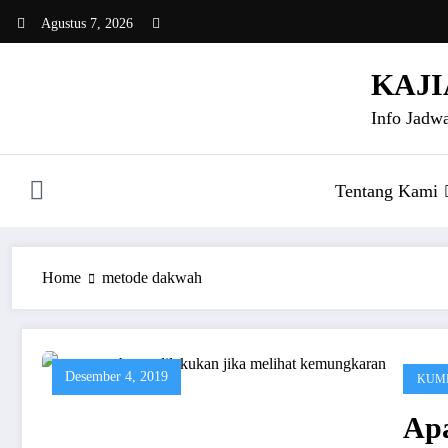
Skip
Agustus 7, 2026
to
content
KAJI
Info Jadwa
Tentang Kami
Home
metode dakwah
Desember 4, 2019
KUMP
Ap