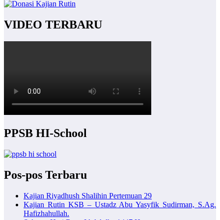
VIDEO TERBARU
PPSB HI-School
Pos-pos Terbaru
Kajian Riyadhush Shalihin Pertemuan 29
Kajian Rutin KSB – Ustadz Abu Yasyfik Sudirman, S.Ag.
Hafizhahullah.