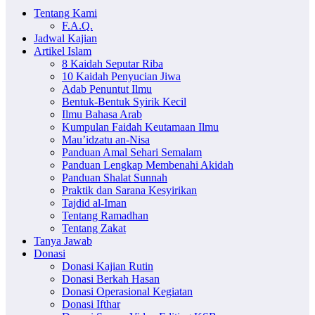
Tentang Kami
F.A.Q.
Jadwal Kajian
Artikel Islam
8 Kaidah Seputar Riba
10 Kaidah Penyucian Jiwa
Adab Penuntut Ilmu
Bentuk-Bentuk Syirik Kecil
Ilmu Bahasa Arab
Kumpulan Faidah Keutamaan Ilmu
Mau’idzatu an-Nisa
Panduan Amal Sehari Semalam
Panduan Lengkap Membenahi Akidah
Panduan Shalat Sunnah
Praktik dan Sarana Kesyirikan
Tajdid al-Iman
Tentang Ramadhan
Tentang Zakat
Tanya Jawab
Donasi
Donasi Kajian Rutin
Donasi Berkah Hasan
Donasi Operasional Kegiatan
Donasi Ifthar