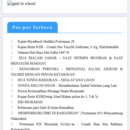
Pos-pos Terbaru
Kajian Riyadhush Shalihin Pertemuan 29
Kajian Rutin KSB – Ustadz Abu Yasyfik Sudirman, S.Ag. Hafizhahullah.
Selamat Hari Raya Idul Adha 1447 H
DUA MACAM SABAR – SAAT DITIMPA MUSIBAH & SAAT
MENJAUHI MAKSIAT
KEWAJIBAN PERTAMA – MENGENAL ALLAH, AKIDAH &
TAUHID DENGAN PENUH KEYAKINAN
DUA TANDA KEBAIKAN – SHALAT DAN LISAN
TANDA AHLUSUNNAH – Mendahulukan Tauhid Sebelum yang Lain
Perisai Kemunafikan-Menjaga Shalat Berjamaah
Kajian Rutin KSB(Setiap Ahad Malam pekan ke-1, 3 & 5)
EID-MUBARAK
Kebiasaan para Salaf di bulan Ramadhan.
MEMPERBAIKI DIRI DI RAMADHAN” | Pertemuan #11 Menyambung
Silaturahmi
Pertemuan #10 Mencintai Al-Qur’an – Ustadz Rian Abu Rabbany
Hafizhahullah.