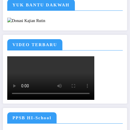
YUK BANTU DAKWAH
VIDEO TERBARU
PPSB HI-School