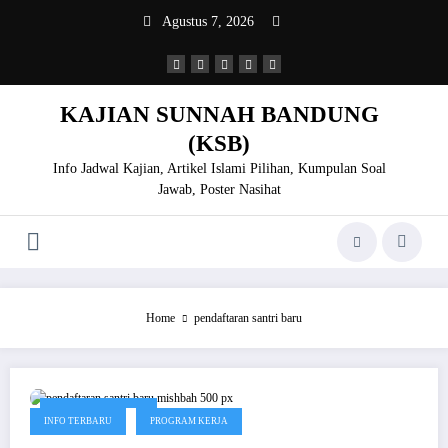
Skip
Agustus 7, 2026
to
content
KAJIAN SUNNAH BANDUNG
(KSB)
Info Jadwal Kajian, Artikel Islami Pilihan, Kumpulan Soal
Jawab, Poster Nasihat
Home
pendaftaran santri baru
Desember 26, 2022
INFO TERBARU
PROGRAM KERJA