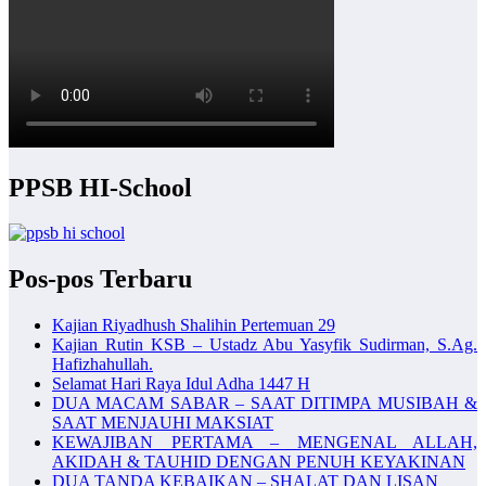
PPSB HI-School
Pos-pos Terbaru
Kajian Riyadhush Shalihin Pertemuan 29
Kajian Rutin KSB – Ustadz Abu Yasyfik Sudirman, S.Ag.
Hafizhahullah.
Selamat Hari Raya Idul Adha 1447 H
DUA MACAM SABAR – SAAT DITIMPA MUSIBAH &
SAAT MENJAUHI MAKSIAT
KEWAJIBAN PERTAMA – MENGENAL ALLAH,
AKIDAH & TAUHID DENGAN PENUH KEYAKINAN
DUA TANDA KEBAIKAN – SHALAT DAN LISAN