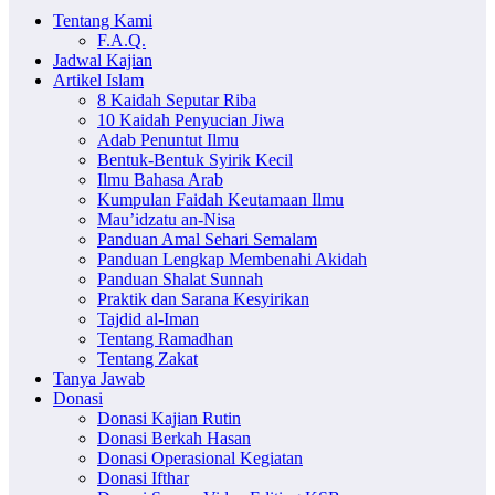
Tentang Kami
F.A.Q.
Jadwal Kajian
Artikel Islam
8 Kaidah Seputar Riba
10 Kaidah Penyucian Jiwa
Adab Penuntut Ilmu
Bentuk-Bentuk Syirik Kecil
Ilmu Bahasa Arab
Kumpulan Faidah Keutamaan Ilmu
Mau’idzatu an-Nisa
Panduan Amal Sehari Semalam
Panduan Lengkap Membenahi Akidah
Panduan Shalat Sunnah
Praktik dan Sarana Kesyirikan
Tajdid al-Iman
Tentang Ramadhan
Tentang Zakat
Tanya Jawab
Donasi
Donasi Kajian Rutin
Donasi Berkah Hasan
Donasi Operasional Kegiatan
Donasi Ifthar