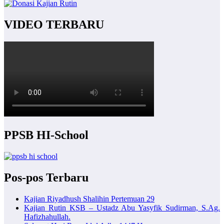
VIDEO TERBARU
PPSB HI-School
Pos-pos Terbaru
Kajian Riyadhush Shalihin Pertemuan 29
Kajian Rutin KSB – Ustadz Abu Yasyfik Sudirman, S.Ag.
Hafizhahullah.