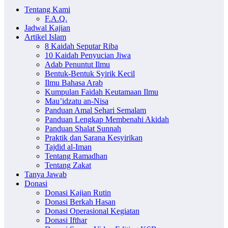
Tentang Kami
F.A.Q.
Jadwal Kajian
Artikel Islam
8 Kaidah Seputar Riba
10 Kaidah Penyucian Jiwa
Adab Penuntut Ilmu
Bentuk-Bentuk Syirik Kecil
Ilmu Bahasa Arab
Kumpulan Faidah Keutamaan Ilmu
Mau’idzatu an-Nisa
Panduan Amal Sehari Semalam
Panduan Lengkap Membenahi Akidah
Panduan Shalat Sunnah
Praktik dan Sarana Kesyirikan
Tajdid al-Iman
Tentang Ramadhan
Tentang Zakat
Tanya Jawab
Donasi
Donasi Kajian Rutin
Donasi Berkah Hasan
Donasi Operasional Kegiatan
Donasi Ifthar