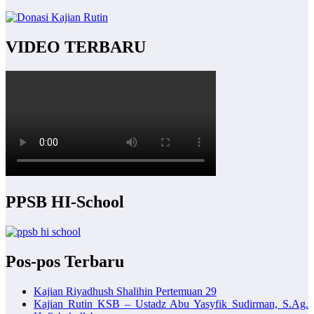
VIDEO TERBARU
PPSB HI-School
Pos-pos Terbaru
Kajian Riyadhush Shalihin Pertemuan 29
Kajian Rutin KSB – Ustadz Abu Yasyfik Sudirman, S.Ag.