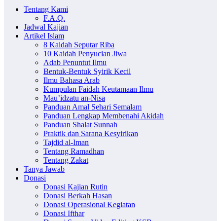
Tentang Kami
F.A.Q.
Jadwal Kajian
Artikel Islam
8 Kaidah Seputar Riba
10 Kaidah Penyucian Jiwa
Adab Penuntut Ilmu
Bentuk-Bentuk Syirik Kecil
Ilmu Bahasa Arab
Kumpulan Faidah Keutamaan Ilmu
Mau’idzatu an-Nisa
Panduan Amal Sehari Semalam
Panduan Lengkap Membenahi Akidah
Panduan Shalat Sunnah
Praktik dan Sarana Kesyirikan
Tajdid al-Iman
Tentang Ramadhan
Tentang Zakat
Tanya Jawab
Donasi
Donasi Kajian Rutin
Donasi Berkah Hasan
Donasi Operasional Kegiatan
Donasi Ifthar