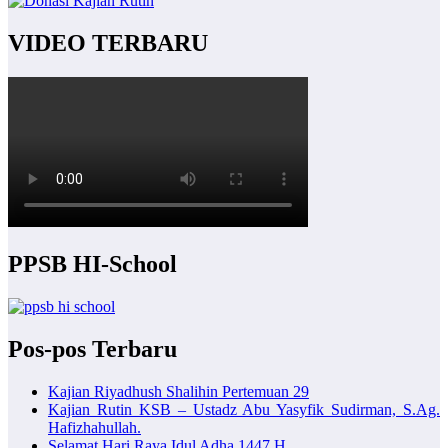
VIDEO TERBARU
PPSB HI-School
Pos-pos Terbaru
Kajian Riyadhush Shalihin Pertemuan 29
Kajian Rutin KSB – Ustadz Abu Yasyfik Sudirman, S.Ag.
Hafizhahullah.
Selamat Hari Raya Idul Adha 1447 H