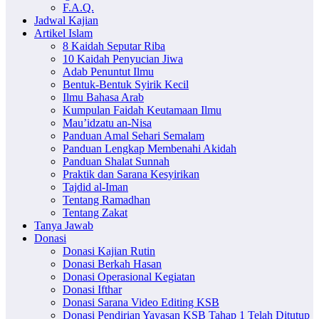
F.A.Q.
Jadwal Kajian
Artikel Islam
8 Kaidah Seputar Riba
10 Kaidah Penyucian Jiwa
Adab Penuntut Ilmu
Bentuk-Bentuk Syirik Kecil
Ilmu Bahasa Arab
Kumpulan Faidah Keutamaan Ilmu
Mau’idzatu an-Nisa
Panduan Amal Sehari Semalam
Panduan Lengkap Membenahi Akidah
Panduan Shalat Sunnah
Praktik dan Sarana Kesyirikan
Tajdid al-Iman
Tentang Ramadhan
Tentang Zakat
Tanya Jawab
Donasi
Donasi Kajian Rutin
Donasi Berkah Hasan
Donasi Operasional Kegiatan
Donasi Ifthar
Donasi Sarana Video Editing KSB
Donasi Pendirian Yayasan KSB Tahap 1 Telah Ditutup