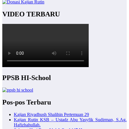
VIDEO TERBARU
PPSB HI-School
Pos-pos Terbaru
Kajian Riyadhush Shalihin Pertemuan 29
Kajian Rutin KSB – Ustadz Abu Yasyfik Sudirman, S.Ag.
Hafizhahullah.