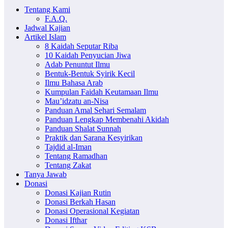
Tentang Kami
F.A.Q.
Jadwal Kajian
Artikel Islam
8 Kaidah Seputar Riba
10 Kaidah Penyucian Jiwa
Adab Penuntut Ilmu
Bentuk-Bentuk Syirik Kecil
Ilmu Bahasa Arab
Kumpulan Faidah Keutamaan Ilmu
Mau’idzatu an-Nisa
Panduan Amal Sehari Semalam
Panduan Lengkap Membenahi Akidah
Panduan Shalat Sunnah
Praktik dan Sarana Kesyirikan
Tajdid al-Iman
Tentang Ramadhan
Tentang Zakat
Tanya Jawab
Donasi
Donasi Kajian Rutin
Donasi Berkah Hasan
Donasi Operasional Kegiatan
Donasi Ifthar