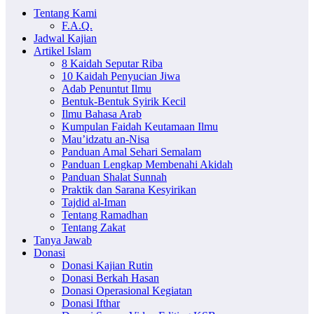
Tentang Kami
F.A.Q.
Jadwal Kajian
Artikel Islam
8 Kaidah Seputar Riba
10 Kaidah Penyucian Jiwa
Adab Penuntut Ilmu
Bentuk-Bentuk Syirik Kecil
Ilmu Bahasa Arab
Kumpulan Faidah Keutamaan Ilmu
Mau’idzatu an-Nisa
Panduan Amal Sehari Semalam
Panduan Lengkap Membenahi Akidah
Panduan Shalat Sunnah
Praktik dan Sarana Kesyirikan
Tajdid al-Iman
Tentang Ramadhan
Tentang Zakat
Tanya Jawab
Donasi
Donasi Kajian Rutin
Donasi Berkah Hasan
Donasi Operasional Kegiatan
Donasi Ifthar