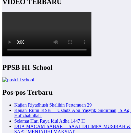
VIDEO TERBARU
PPSB HI-School
Pos-pos Terbaru
Kajian Riyadhush Shalihin Pertemuan 29
Kajian Rutin KSB – Ustadz Abu Yasyfik Sudirman, S.Ag.
Hafizhahullah.
Selamat Hari Raya Idul Adha 1447 H
DUA MACAM SABAR – SAAT DITIMPA MUSIBAH &
SAAT MENJAUHI MAKSIAT