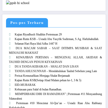
Pos-pos Terbaru
Kajian Riyadhush Shalihin Pertemuan 29
Kajian Rutin KSB – Ustadz Abu Yasyfik Sudirman, S.Ag. Hafizhahullah.
Selamat Hari Raya Idul Adha 1447 H
DUA MACAM SABAR – SAAT DITIMPA MUSIBAH & SAAT
MENJAUHI MAKSIAT
KEWAJIBAN PERTAMA – MENGENAL ALLAH, AKIDAH &
TAUHID DENGAN PENUH KEYAKINAN
DUA TANDA KEBAIKAN – SHALAT DAN LISAN
TANDA AHLUSUNNAH – Mendahulukan Tauhid Sebelum yang Lain
Perisai Kemunafikan-Menjaga Shalat Berjamaah
Kajian Rutin KSB(Setiap Ahad Malam pekan ke-1, 3 & 5)
EID-MUBARAK
Kebiasaan para Salaf di bulan Ramadhan.
MEMPERBAIKI DIRI DI RAMADHAN” | Pertemuan #11 Menyambung
Silaturahmi
Pertemuan #10 Mencintai Al-Qur’an – Ustadz Rian Abu Rabbany
Hafizhahullah.