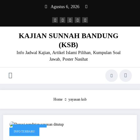
Skip
Agustus 6, 2026
to
content
KAJIAN SUNNAH BANDUNG
(KSB)
Info Jadwal Kajian, Artikel Islami Pilihan, Kumpulan Soal
Jawab, Poster Nasihat
Home
yayasan ksb
Oktober 23, 2020
INFO TERBARU