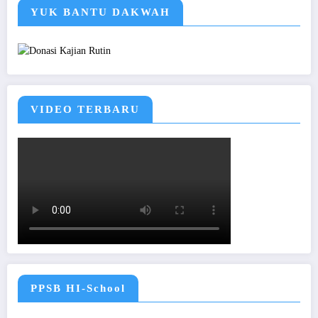
YUK BANTU DAKWAH
VIDEO TERBARU
PPSB HI-School