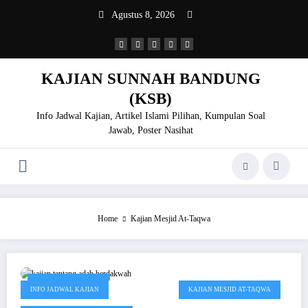
Skip
Agustus 8, 2026
to
content
KAJIAN SUNNAH BANDUNG
(KSB)
Info Jadwal Kajian, Artikel Islami Pilihan, Kumpulan Soal
Jawab, Poster Nasihat
Home
Kajian Mesjid At-Taqwa
November 15, 2019
INFO JADWAL KAJIAN
KAJIAN MESJID AT-TAQWA