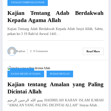
YAYASAN TARBIYAH SUNNAH
Kajian Tentang Adab Berdakwah
Kepada Agama Allah
Kajian Tentang Adab Berdakwah Kepada Allah Insyā Allāh, Sabtu,
pekan ke-3 19 Rabi'ul Awwal 1441…
Kajiban
0 Comments
Read More
Januari 4, 2019
KAJIAN MESJID AT-TAQWA
RUMAH MENGAJI
Kajian tentang Amalan yang Paling
Dicintai Allah
بسم الله الرحمن الرحيم HADIRILAH KAJIAN ISLAM ILMIAH
”AMALAN YANG PALING DICINTAI ALLAH” Insyaa Allah…