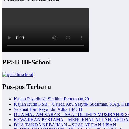
PPSB HI-School
Pos-pos Terbaru
Kajian Riyadhush Shalihin Pertemuan 29
Kajian Rutin KSB – Ustadz Abu Yasyfik Sudirman, S.Ag. Hafi
Selamat Hari Raya Idul Adha 1447 H
DUA MACAM SABAR – SAAT DITIMPA MUSIBAH & S
KEWAJIBAN PERTAMA – MENGENAL ALLAH, AKID
DUA TANDA KEBAIKAN – SHALAT DAN LISAN