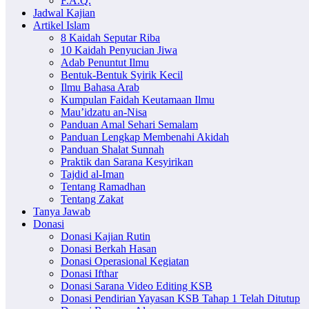
F.A.Q.
Jadwal Kajian
Artikel Islam
8 Kaidah Seputar Riba
10 Kaidah Penyucian Jiwa
Adab Penuntut Ilmu
Bentuk-Bentuk Syirik Kecil
Ilmu Bahasa Arab
Kumpulan Faidah Keutamaan Ilmu
Mau’idzatu an-Nisa
Panduan Amal Sehari Semalam
Panduan Lengkap Membenahi Akidah
Panduan Shalat Sunnah
Praktik dan Sarana Kesyirikan
Tajdid al-Iman
Tentang Ramadhan
Tentang Zakat
Tanya Jawab
Donasi
Donasi Kajian Rutin
Donasi Berkah Hasan
Donasi Operasional Kegiatan
Donasi Ifthar
Donasi Sarana Video Editing KSB
Donasi Pendirian Yayasan KSB Tahap 1 Telah Ditutup