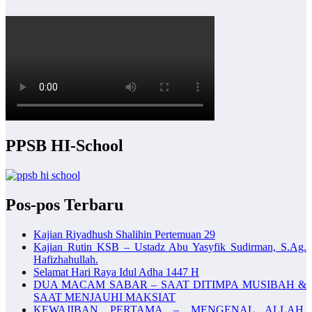
PPSB HI-School
Pos-pos Terbaru
Kajian Riyadhush Shalihin Pertemuan 29
Kajian Rutin KSB – Ustadz Abu Yasyfik Sudirman, S.Ag.
Hafizhahullah.
Selamat Hari Raya Idul Adha 1447 H
DUA MACAM SABAR – SAAT DITIMPA MUSIBAH &
SAAT MENJAUHI MAKSIAT
KEWAJIBAN PERTAMA – MENGENAL ALLAH,