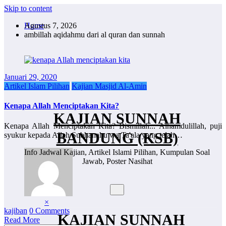
Skip to content
Agustus 7, 2026
Home
ambillah aqidahmu dari al quran dan sunnah
Januari 29, 2020
Artikel Islam Pilihan
Kajian Masjid Al-Amin
Kenapa Allah Menciptakan Kita?
KAJIAN SUNNAH
Kenapa Allah Menciptakan Kita? Bismillah... Alhamdulillah, puji
BANDUNG (KSB)
syukur kepada Allah Subhanahu wa Ta'ala yang telah…
Info Jadwal Kajian, Artikel Islami Pilihan, Kumpulan Soal
Jawab, Poster Nasihat
×
kajiban
0 Comments
KAJIAN SUNNAH
Read More