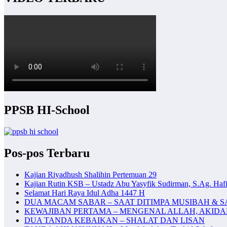
PPSB HI-School
Pos-pos Terbaru
Kajian Riyadhush Shalihin Pertemuan 29
Kajian Rutin KSB – Ustadz Abu Yasyfik Sudirman, S.Ag. Hafi
Selamat Hari Raya Idul Adha 1447 H
DUA MACAM SABAR – SAAT DITIMPA MUSIBAH & S
KEWAJIBAN PERTAMA – MENGENAL ALLAH, AKID
DUA TANDA KEBAIKAN – SHALAT DAN LISAN