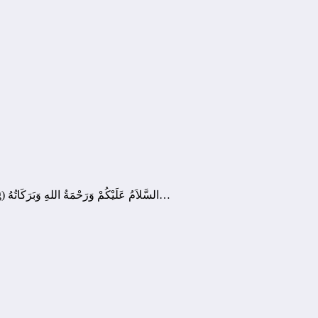
Hukum Go Food! Boleh atau Tidak? Pertanyaan #73 Fulan (Bandung) السَّلاَمُ عَلَيْكُمْ وَرَحْمَةُ اللهِ وَبَرَكَاتُهُ…