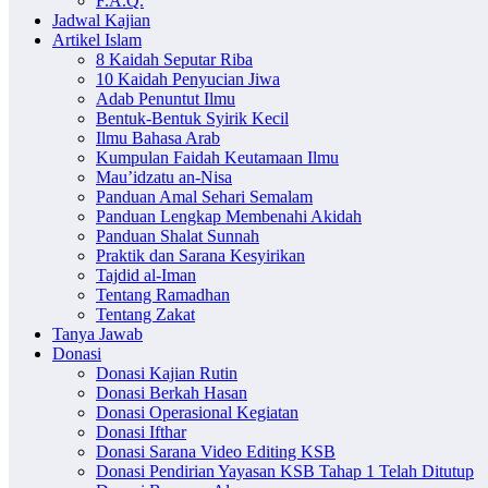
F.A.Q.
Jadwal Kajian
Artikel Islam
8 Kaidah Seputar Riba
10 Kaidah Penyucian Jiwa
Adab Penuntut Ilmu
Bentuk-Bentuk Syirik Kecil
Ilmu Bahasa Arab
Kumpulan Faidah Keutamaan Ilmu
Mau’idzatu an-Nisa
Panduan Amal Sehari Semalam
Panduan Lengkap Membenahi Akidah
Panduan Shalat Sunnah
Praktik dan Sarana Kesyirikan
Tajdid al-Iman
Tentang Ramadhan
Tentang Zakat
Tanya Jawab
Donasi
Donasi Kajian Rutin
Donasi Berkah Hasan
Donasi Operasional Kegiatan
Donasi Ifthar
Donasi Sarana Video Editing KSB
Donasi Pendirian Yayasan KSB Tahap 1 Telah Ditutup