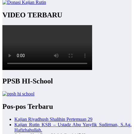
VIDEO TERBARU
PPSB HI-School
Pos-pos Terbaru
Kajian Riyadhush Shalihin Pertemuan 29
Kajian Rutin KSB – Ustadz Abu Yasyfik Sudirman, S.Ag.
Hafizhahullah.