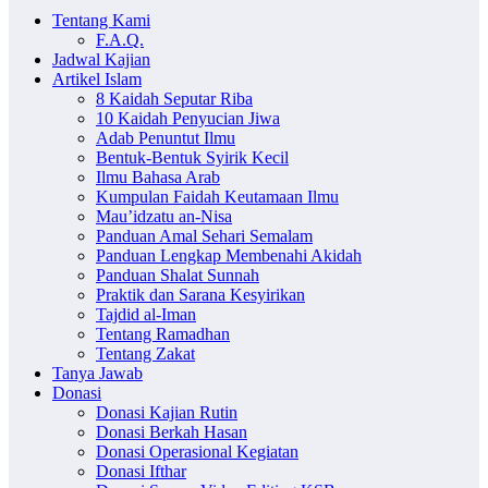
Tentang Kami
F.A.Q.
Jadwal Kajian
Artikel Islam
8 Kaidah Seputar Riba
10 Kaidah Penyucian Jiwa
Adab Penuntut Ilmu
Bentuk-Bentuk Syirik Kecil
Ilmu Bahasa Arab
Kumpulan Faidah Keutamaan Ilmu
Mau’idzatu an-Nisa
Panduan Amal Sehari Semalam
Panduan Lengkap Membenahi Akidah
Panduan Shalat Sunnah
Praktik dan Sarana Kesyirikan
Tajdid al-Iman
Tentang Ramadhan
Tentang Zakat
Tanya Jawab
Donasi
Donasi Kajian Rutin
Donasi Berkah Hasan
Donasi Operasional Kegiatan
Donasi Ifthar