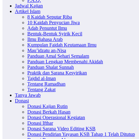
F.A.Q.
Jadwal Kajian
Artikel Islam
8 Kaidah Seputar Riba
10 Kaidah Penyucian Jiwa
Adab Penuntut Ilmu
Bentuk-Bentuk Syirik Kecil
Ilmu Bahasa Arab
Kumpulan Faidah Keutamaan Ilmu
Mau’idzatu an-Nisa
Panduan Amal Sehari Semalam
Panduan Lengkap Membenahi Akidah
Panduan Shalat Sunnah
Praktik dan Sarana Kesyirikan
Tajdid al-Iman
Tentang Ramadhan
Tentang Zakat
Tanya Jawab
Donasi
Donasi Kajian Rutin
Donasi Berkah Hasan
Donasi Operasional Kegiatan
Donasi Ifthar
Donasi Sarana Video Editing KSB
Donasi Pendirian Yayasan KSB Tahap 1 Telah Ditutup