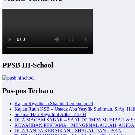
PPSB HI-School
Pos-pos Terbaru
Kajian Riyadhush Shalihin Pertemuan 29
Kajian Rutin KSB – Ustadz Abu Yasyfik Sudirman, S.Ag. Hafi
Selamat Hari Raya Idul Adha 1447 H
DUA MACAM SABAR – SAAT DITIMPA MUSIBAH & S
KEWAJIBAN PERTAMA – MENGENAL ALLAH, AKID
DUA TANDA KEBAIKAN – SHALAT DAN LISAN