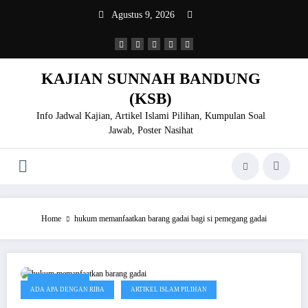
Skip
Agustus 9, 2026
to
content
KAJIAN SUNNAH BANDUNG
(KSB)
Info Jadwal Kajian, Artikel Islami Pilihan, Kumpulan Soal
Jawab, Poster Nasihat
Home
hukum memanfaatkan barang gadai bagi si pemegang gadai
Juni 30, 2020
ADA APA DENGAN RIBA
ARTIKEL ISLAM PILIHAN