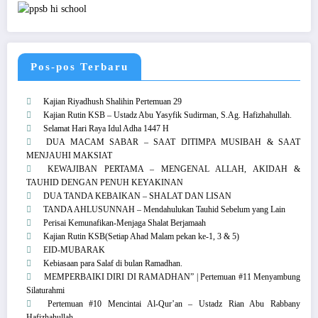
Pos-pos Terbaru
Kajian Riyadhush Shalihin Pertemuan 29
Kajian Rutin KSB – Ustadz Abu Yasyfik Sudirman, S.Ag. Hafizhahullah.
Selamat Hari Raya Idul Adha 1447 H
DUA MACAM SABAR – SAAT DITIMPA MUSIBAH & SAAT
MENJAUHI MAKSIAT
KEWAJIBAN PERTAMA – MENGENAL ALLAH, AKIDAH &
TAUHID DENGAN PENUH KEYAKINAN
DUA TANDA KEBAIKAN – SHALAT DAN LISAN
TANDA AHLUSUNNAH – Mendahulukan Tauhid Sebelum yang Lain
Perisai Kemunafikan-Menjaga Shalat Berjamaah
Kajian Rutin KSB(Setiap Ahad Malam pekan ke-1, 3 & 5)
EID-MUBARAK
Kebiasaan para Salaf di bulan Ramadhan.
MEMPERBAIKI DIRI DI RAMADHAN” | Pertemuan #11 Menyambung
Silaturahmi
Pertemuan #10 Mencintai Al-Qur’an – Ustadz Rian Abu Rabbany
Hafizhahullah.