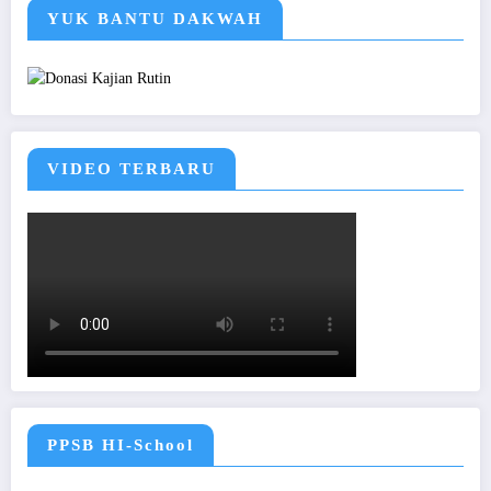
YUK BANTU DAKWAH
VIDEO TERBARU
PPSB HI-School