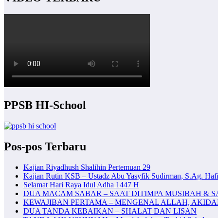
PPSB HI-School
Pos-pos Terbaru
Kajian Riyadhush Shalihin Pertemuan 29
Kajian Rutin KSB – Ustadz Abu Yasyfik Sudirman, S.Ag. Hafi
Selamat Hari Raya Idul Adha 1447 H
DUA MACAM SABAR – SAAT DITIMPA MUSIBAH & S
KEWAJIBAN PERTAMA – MENGENAL ALLAH, AKID
DUA TANDA KEBAIKAN – SHALAT DAN LISAN