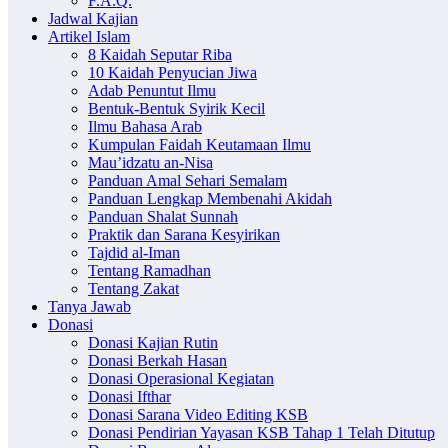
F.A.Q.
Jadwal Kajian
Artikel Islam
8 Kaidah Seputar Riba
10 Kaidah Penyucian Jiwa
Adab Penuntut Ilmu
Bentuk-Bentuk Syirik Kecil
Ilmu Bahasa Arab
Kumpulan Faidah Keutamaan Ilmu
Mau’idzatu an-Nisa
Panduan Amal Sehari Semalam
Panduan Lengkap Membenahi Akidah
Panduan Shalat Sunnah
Praktik dan Sarana Kesyirikan
Tajdid al-Iman
Tentang Ramadhan
Tentang Zakat
Tanya Jawab
Donasi
Donasi Kajian Rutin
Donasi Berkah Hasan
Donasi Operasional Kegiatan
Donasi Ifthar
Donasi Sarana Video Editing KSB
Donasi Pendirian Yayasan KSB Tahap 1 Telah Ditutup