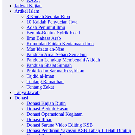
F.A.Q.
Jadwal Kajian
Artikel Islam
8 Kaidah Seputar Riba
10 Kaidah Penyucian Jiwa
Adab Penuntut Ilmu
Bentuk-Bentuk Syirik Kecil
Ilmu Bahasa Arab
Kumpulan Faidah Keutamaan Ilmu
Mau’idzatu an-Nisa
Panduan Amal Sehari Semalam
Panduan Lengkap Membenahi Akidah
Panduan Shalat Sunnah
Praktik dan Sarana Kesyirikan
Tajdid al-Iman
Tentang Ramadhan
Tentang Zakat
Tanya Jawab
Donasi
Donasi Kajian Rutin
Donasi Berkah Hasan
Donasi Operasional Kegiatan
Donasi Ifthar
Donasi Sarana Video Editing KSB
Donasi Pendirian Yayasan KSB Tahap 1 Telah Ditutup