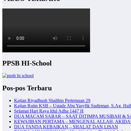
PPSB HI-School
Pos-pos Terbaru
Kajian Riyadhush Shalihin Pertemuan 29
Kajian Rutin KSB – Ustadz Abu Yasyfik Sudirman, S.Ag. Hafi
Selamat Hari Raya Idul Adha 1447 H
DUA MACAM SABAR – SAAT DITIMPA MUSIBAH & S
KEWAJIBAN PERTAMA – MENGENAL ALLAH, AKID
DUA TANDA KEBAIKAN – SHALAT DAN LISAN