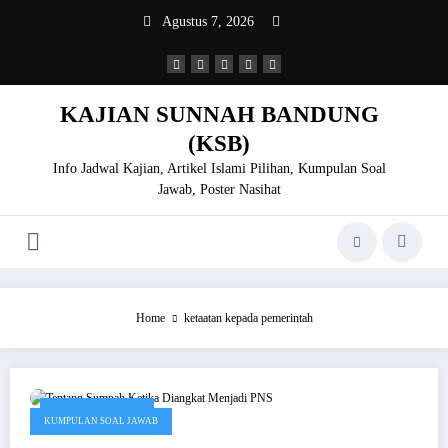
Skip
Agustus 7, 2026
to
content
KAJIAN SUNNAH BANDUNG
(KSB)
Info Jadwal Kajian, Artikel Islami Pilihan, Kumpulan Soal
Jawab, Poster Nasihat
Home
ketaatan kepada pemerintah
September 8, 2020
KUMPULAN SOAL JAWAB