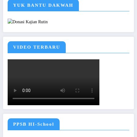
YUK BANTU DAKWAH
VIDEO TERBARU
PPSB HI-School