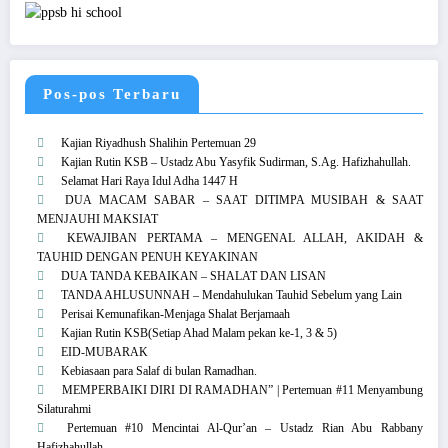
Pos-pos Terbaru
Kajian Riyadhush Shalihin Pertemuan 29
Kajian Rutin KSB – Ustadz Abu Yasyfik Sudirman, S.Ag. Hafizhahullah.
Selamat Hari Raya Idul Adha 1447 H
DUA MACAM SABAR – SAAT DITIMPA MUSIBAH & SAAT
MENJAUHI MAKSIAT
KEWAJIBAN PERTAMA – MENGENAL ALLAH, AKIDAH &
TAUHID DENGAN PENUH KEYAKINAN
DUA TANDA KEBAIKAN – SHALAT DAN LISAN
TANDA AHLUSUNNAH – Mendahulukan Tauhid Sebelum yang Lain
Perisai Kemunafikan-Menjaga Shalat Berjamaah
Kajian Rutin KSB(Setiap Ahad Malam pekan ke-1, 3 & 5)
EID-MUBARAK
Kebiasaan para Salaf di bulan Ramadhan.
MEMPERBAIKI DIRI DI RAMADHAN” | Pertemuan #11 Menyambung
Silaturahmi
Pertemuan #10 Mencintai Al-Qur’an – Ustadz Rian Abu Rabbany
Hafizhahullah.