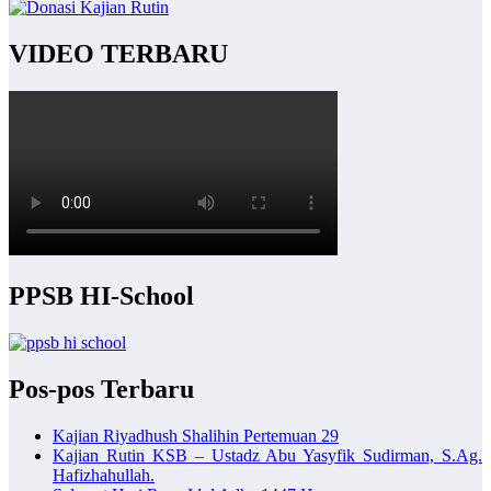
VIDEO TERBARU
PPSB HI-School
Pos-pos Terbaru
Kajian Riyadhush Shalihin Pertemuan 29
Kajian Rutin KSB – Ustadz Abu Yasyfik Sudirman, S.Ag.
Hafizhahullah.