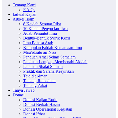
Tentang Kami
F.A.Q.
Jadwal Kajian
Artikel Islam
8 Kaidah Seputar Riba
10 Kaidah Penyucian Jiwa
Adab Penuntut Ilmu
Bentuk-Bentuk Syirik Kecil
Ilmu Bahasa Arab
Kumpulan Faidah Keutamaan Ilmu
Mau’idzatu an-Nisa
Panduan Amal Sehari Semalam
Panduan Lengkap Membenahi Akidah
Panduan Shalat Sunnah
Praktik dan Sarana Kesyirikan
Tajdid al-Iman
Tentang Ramadhan
Tentang Zakat
Tanya Jawab
Donasi
Donasi Kajian Rutin
Donasi Berkah Hasan
Donasi Operasional Kegiatan
Donasi Ifthar