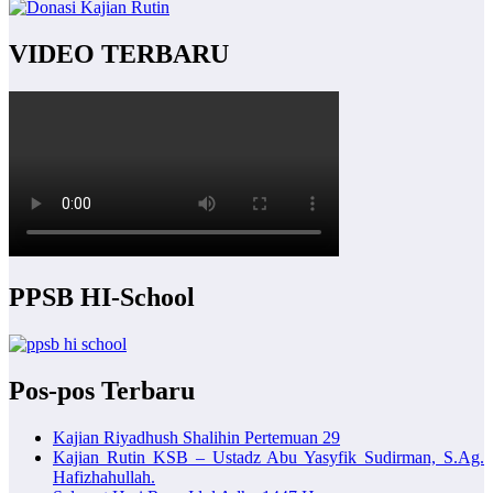
VIDEO TERBARU
PPSB HI-School
Pos-pos Terbaru
Kajian Riyadhush Shalihin Pertemuan 29
Kajian Rutin KSB – Ustadz Abu Yasyfik Sudirman, S.Ag.
Hafizhahullah.