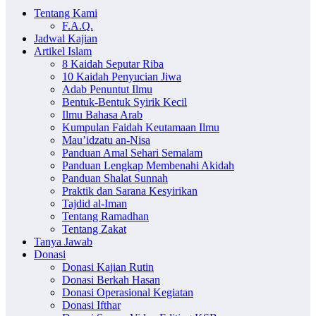
Tentang Kami
F.A.Q.
Jadwal Kajian
Artikel Islam
8 Kaidah Seputar Riba
10 Kaidah Penyucian Jiwa
Adab Penuntut Ilmu
Bentuk-Bentuk Syirik Kecil
Ilmu Bahasa Arab
Kumpulan Faidah Keutamaan Ilmu
Mau’idzatu an-Nisa
Panduan Amal Sehari Semalam
Panduan Lengkap Membenahi Akidah
Panduan Shalat Sunnah
Praktik dan Sarana Kesyirikan
Tajdid al-Iman
Tentang Ramadhan
Tentang Zakat
Tanya Jawab
Donasi
Donasi Kajian Rutin
Donasi Berkah Hasan
Donasi Operasional Kegiatan
Donasi Ifthar