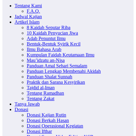
Tentang Kami
F.A.Q.
Jadwal Kajian
Artikel Islam
8 Kaidah Seputar Riba
10 Kaidah Penyucian Jiwa
Adab Penuntut Ilmu
Bentuk-Bentuk Syirik Kecil
Ilmu Bahasa Arab
Kumpulan Faidah Keutamaan Ilmu
Mau’idzatu an-Nisa
Panduan Amal Sehari Semalam
Panduan Lengkap Membenahi Akidah
Panduan Shalat Sunnah
Praktik dan Sarana Kesyirikan
Tajdid al-Iman
Tentang Ramadhan
Tentang Zakat
Tanya Jawab
Donasi
Donasi Kajian Rutin
Donasi Berkah Hasan
Donasi Operasional Kegiatan
Donasi Ifthar