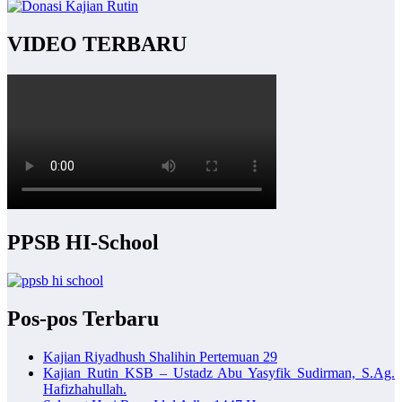
VIDEO TERBARU
PPSB HI-School
Pos-pos Terbaru
Kajian Riyadhush Shalihin Pertemuan 29
Kajian Rutin KSB – Ustadz Abu Yasyfik Sudirman, S.Ag.
Hafizhahullah.