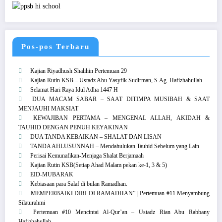
Pos-pos Terbaru
Kajian Riyadhush Shalihin Pertemuan 29
Kajian Rutin KSB – Ustadz Abu Yasyfik Sudirman, S.Ag. Hafizhahullah.
Selamat Hari Raya Idul Adha 1447 H
DUA MACAM SABAR – SAAT DITIMPA MUSIBAH & SAAT
MENJAUHI MAKSIAT
KEWAJIBAN PERTAMA – MENGENAL ALLAH, AKIDAH &
TAUHID DENGAN PENUH KEYAKINAN
DUA TANDA KEBAIKAN – SHALAT DAN LISAN
TANDA AHLUSUNNAH – Mendahulukan Tauhid Sebelum yang Lain
Perisai Kemunafikan-Menjaga Shalat Berjamaah
Kajian Rutin KSB(Setiap Ahad Malam pekan ke-1, 3 & 5)
EID-MUBARAK
Kebiasaan para Salaf di bulan Ramadhan.
MEMPERBAIKI DIRI DI RAMADHAN” | Pertemuan #11 Menyambung
Silaturahmi
Pertemuan #10 Mencintai Al-Qur’an – Ustadz Rian Abu Rabbany
Hafizhahullah.