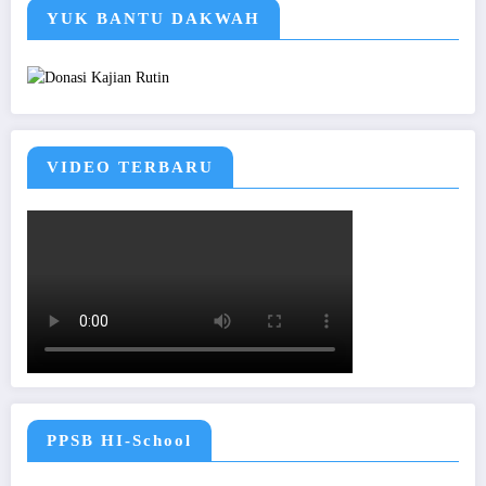
YUK BANTU DAKWAH
VIDEO TERBARU
PPSB HI-School